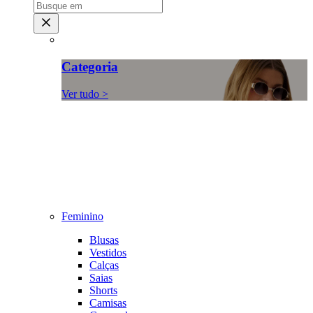
Categoria
Ver tudo >
Feminino
Blusas
Vestidos
Calças
Saias
Shorts
Camisas