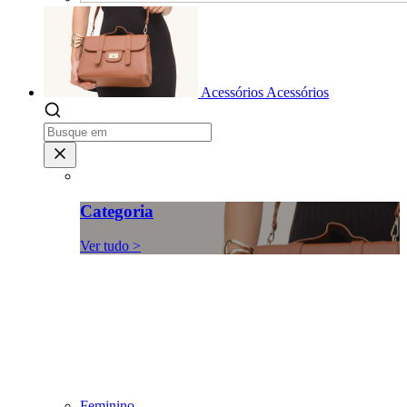
Acessórios
Acessórios
Categoria
Ver tudo >
Feminino