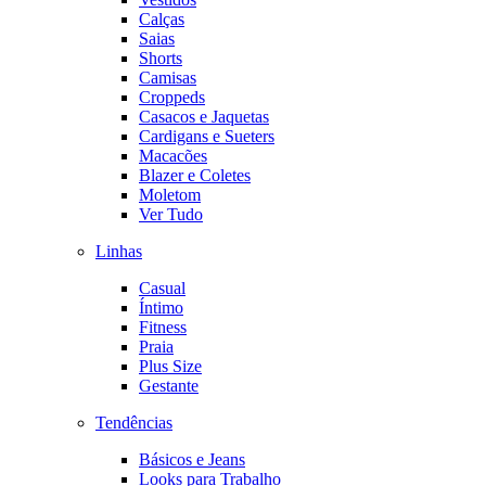
Calças
Saias
Shorts
Camisas
Croppeds
Casacos e Jaquetas
Cardigans e Sueters
Macacões
Blazer e Coletes
Moletom
Ver Tudo
Linhas
Casual
Íntimo
Fitness
Praia
Plus Size
Gestante
Tendências
Básicos e Jeans
Looks para Trabalho