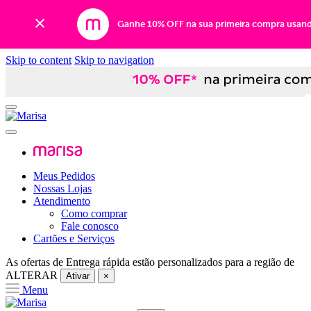
Ganhe 10% OFF na sua primeira compra usan
Skip to content
Skip to navigation
Meus Pedidos
Nossas Lojas
Atendimento
Como comprar
Fale conosco
Cartões e Serviços
As ofertas de
Entrega rápida
estão personalizados para a região de
ALTERAR
Ativar
×
Menu