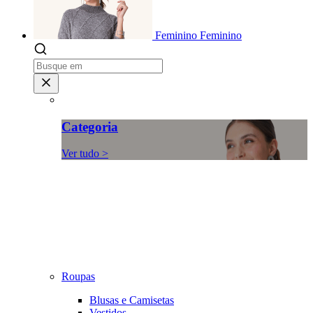
Feminino
Feminino
Categoria
Ver tudo >
Roupas
Blusas e Camisetas
Vestidos