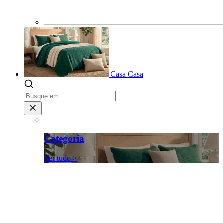
Casa
Casa
Categoria
Ver tudo >