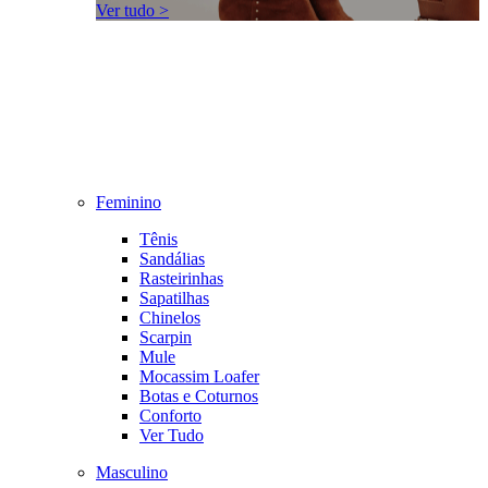
Ver tudo >
Feminino
Tênis
Sandálias
Rasteirinhas
Sapatilhas
Chinelos
Scarpin
Mule
Mocassim Loafer
Botas e Coturnos
Conforto
Ver Tudo
Masculino