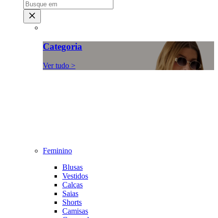
Categoria
Ver tudo >
Feminino
Blusas
Vestidos
Calças
Saias
Shorts
Camisas