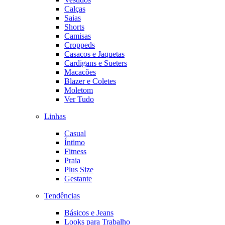
Calças
Saias
Shorts
Camisas
Croppeds
Casacos e Jaquetas
Cardigans e Sueters
Macacões
Blazer e Coletes
Moletom
Ver Tudo
Linhas
Casual
Íntimo
Fitness
Praia
Plus Size
Gestante
Tendências
Básicos e Jeans
Looks para Trabalho