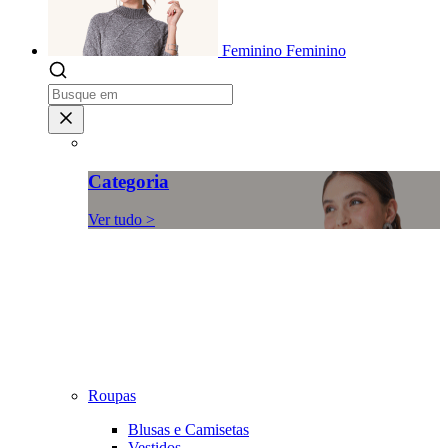
Feminino
Feminino
Categoria
Ver tudo >
Roupas
Blusas e Camisetas
Vestidos