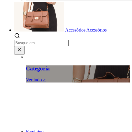
Acessórios
Acessórios
Categoria
Ver tudo >
Feminino