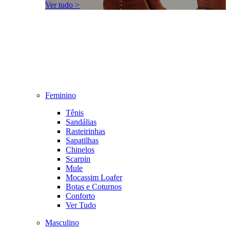
Ver tudo >
Feminino
Tênis
Sandálias
Rasteirinhas
Sapatilhas
Chinelos
Scarpin
Mule
Mocassim Loafer
Botas e Coturnos
Conforto
Ver Tudo
Masculino