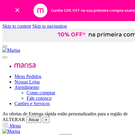
Ganhe 10% OFF na sua primeira compra usan
Skip to content
Skip to navigation
Meus Pedidos
Nossas Lojas
Atendimento
Como comprar
Fale conosco
Cartões e Serviços
As ofertas de
Entrega rápida
estão personalizados para a região de
ALTERAR
Ativar
×
Menu