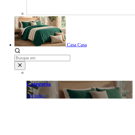
Casa
Casa
Categoria
Ver tudo >