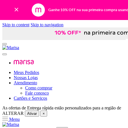
Ganhe 10% OFF na sua primeira compra usan
Skip to content
Skip to navigation
Meus Pedidos
Nossas Lojas
Atendimento
Como comprar
Fale conosco
Cartões e Serviços
As ofertas de
Entrega rápida
estão personalizados para a região de
ALTERAR
Ativar
×
Menu