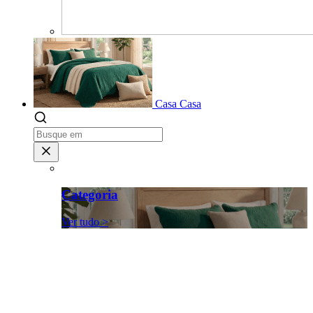
Casa
Casa
Categoria
Ver tudo >