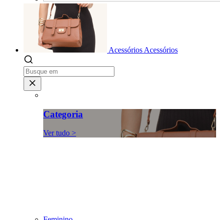
Acessórios
Acessórios
Categoria
Ver tudo >
Feminino