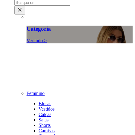
Categoria
Ver tudo >
Feminino
Blusas
Vestidos
Calças
Saias
Shorts
Camisas