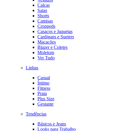
Calças
Saias
Shorts
Camisas
Croppeds
Casacos e Jaquetas
Cardigans e Sueters
Macacões
Blazer e Coletes
Moletom
Ver Tudo
Linhas
Casual
Íntimo
Fitness
Praia
Plus Size
Gestante
Tendências
Básicos e Jeans
Looks para Trabalho