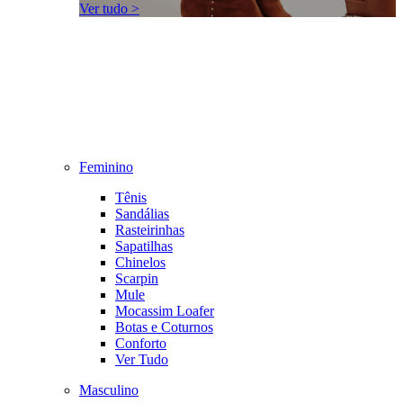
Ver tudo >
Feminino
Tênis
Sandálias
Rasteirinhas
Sapatilhas
Chinelos
Scarpin
Mule
Mocassim Loafer
Botas e Coturnos
Conforto
Ver Tudo
Masculino