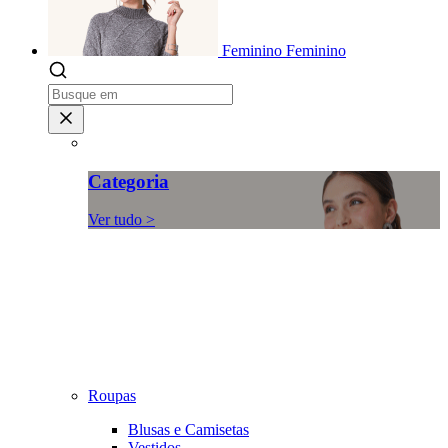
Feminino
Feminino
Categoria
Ver tudo >
Roupas
Blusas e Camisetas
Vestidos