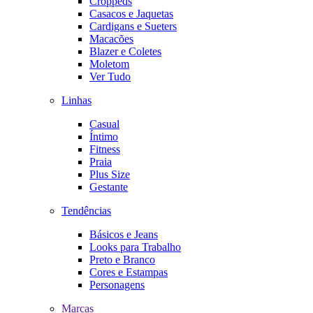
Croppeds
Casacos e Jaquetas
Cardigans e Sueters
Macacões
Blazer e Coletes
Moletom
Ver Tudo
Linhas
Casual
Íntimo
Fitness
Praia
Plus Size
Gestante
Tendências
Básicos e Jeans
Looks para Trabalho
Preto e Branco
Cores e Estampas
Personagens
Marcas