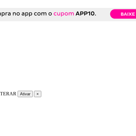
LTERAR
Ativar
×