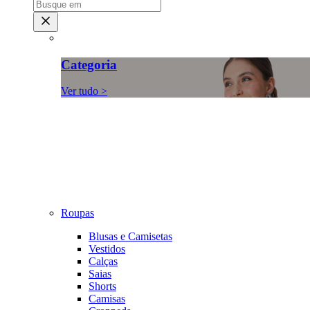
Categoria
Ver tudo >
Roupas
Blusas e Camisetas
Vestidos
Calças
Saias
Shorts
Camisas