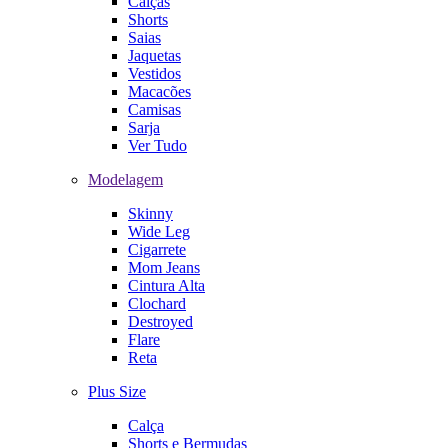
Calças
Shorts
Saias
Jaquetas
Vestidos
Macacões
Camisas
Sarja
Ver Tudo
Modelagem
Skinny
Wide Leg
Cigarrete
Mom Jeans
Cintura Alta
Clochard
Destroyed
Flare
Reta
Plus Size
Calça
Shorts e Bermudas