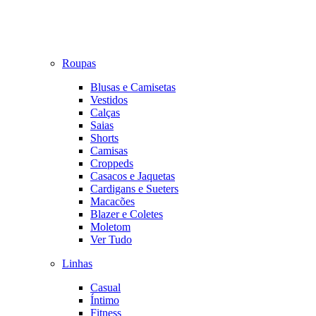
Roupas
Blusas e Camisetas
Vestidos
Calças
Saias
Shorts
Camisas
Croppeds
Casacos e Jaquetas
Cardigans e Sueters
Macacões
Blazer e Coletes
Moletom
Ver Tudo
Linhas
Casual
Íntimo
Fitness