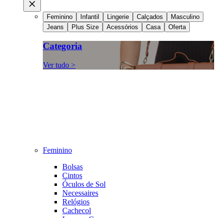
Feminino
Infantil
Lingerie
Calçados
Masculino
Jeans
Plus Size
Acessórios
Casa
Oferta
Categoria
Ver tudo >
Feminino
Bolsas
Cintos
Óculos de Sol
Necessaires
Relógios
Cachecol