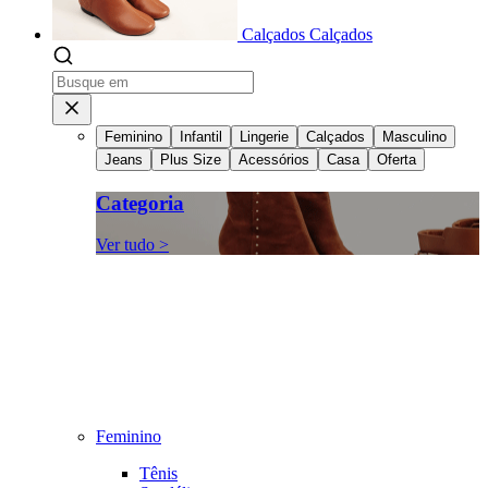
Calçados
Calçados
Feminino
Infantil
Lingerie
Calçados
Masculino
Jeans
Plus Size
Acessórios
Casa
Oferta
Categoria
Ver tudo >
Feminino
Tênis