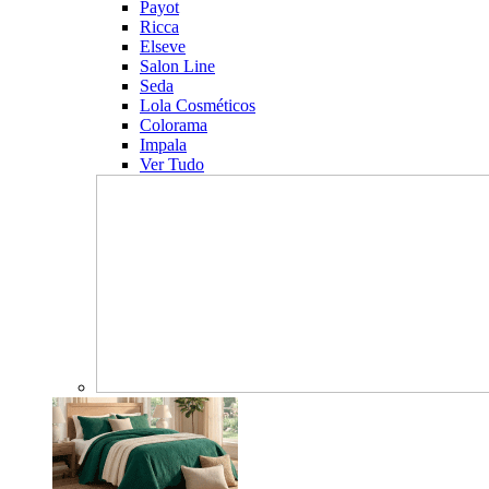
Payot
Ricca
Elseve
Salon Line
Seda
Lola Cosméticos
Colorama
Impala
Ver Tudo