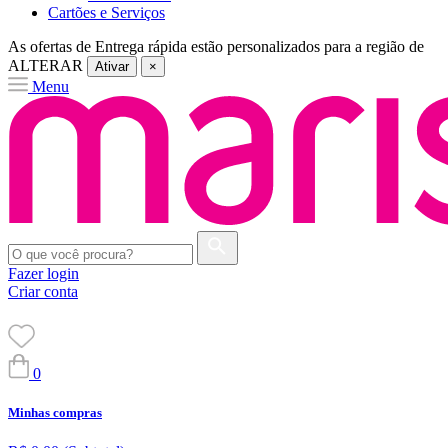
Cartões e Serviços
As ofertas de
Entrega rápida
estão personalizados para a região de
ALTERAR
Ativar
×
Menu
Fazer login
Criar conta
0
Minhas compras