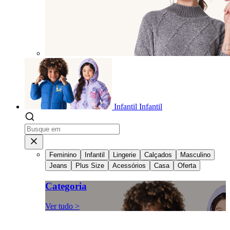
Infantil
Infantil
Feminino
Infantil
Lingerie
Calçados
Masculino
Jeans
Plus Size
Acessórios
Casa
Oferta
Categoria
Ver tudo >