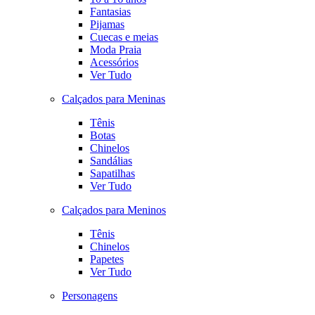
Fantasias
Pijamas
Cuecas e meias
Moda Praia
Acessórios
Ver Tudo
Calçados para Meninas
Tênis
Botas
Chinelos
Sandálias
Sapatilhas
Ver Tudo
Calçados para Meninos
Tênis
Chinelos
Papetes
Ver Tudo
Personagens