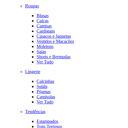
Roupas
Blusas
Calças
Camisas
Cardigans
Casacos e Jaquetas
Vestidos e Macacões
Moletons
Saias
Shorts e Bermudas
Ver Tudo
Lingerie
Calcinhas
Sutiãs
Pijamas
Camisolas
Ver Tudo
Tendências
Estampados
Tons Terrosos