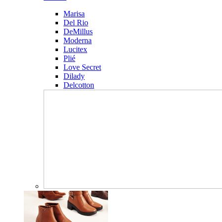
Marisa
Del Rio
DeMillus
Moderna
Lucitex
Plié
Love Secret
Dilady
Delcotton