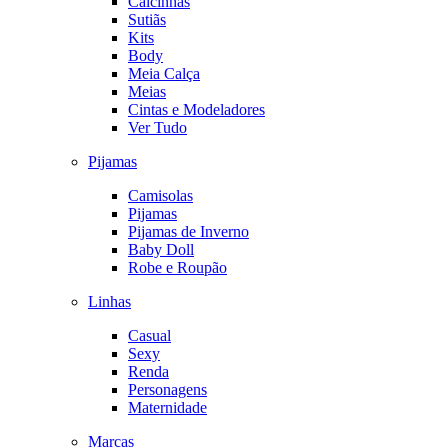
Calcinhas
Sutiãs
Kits
Body
Meia Calça
Meias
Cintas e Modeladores
Ver Tudo
Pijamas
Camisolas
Pijamas
Pijamas de Inverno
Baby Doll
Robe e Roupão
Linhas
Casual
Sexy
Renda
Personagens
Maternidade
Marcas