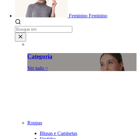
Feminino
Feminino
Categoria
Ver tudo >
Roupas
Blusas e Camisetas
Vestidos