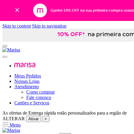
Ganhe 10% OFF na sua primeira compra usan
Skip to content
Skip to navigation
Meus Pedidos
Nossas Lojas
Atendimento
Como comprar
Fale conosco
Cartões e Serviços
As ofertas de
Entrega rápida
estão personalizados para a região de
ALTERAR
Ativar
×
Menu