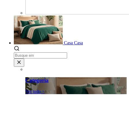
Casa
Casa
Categoria
Ver tudo >