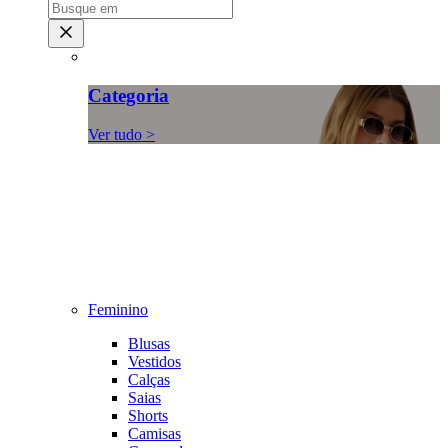
Categoria
Ver tudo >
Feminino
Blusas
Vestidos
Calças
Saias
Shorts
Camisas