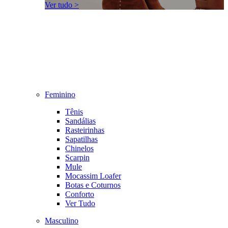
Ver tudo >
Feminino
Tênis
Sandálias
Rasteirinhas
Sapatilhas
Chinelos
Scarpin
Mule
Mocassim Loafer
Botas e Coturnos
Conforto
Ver Tudo
Masculino