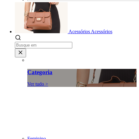
Acessórios
Acessórios
Categoria
Ver tudo >
Feminino