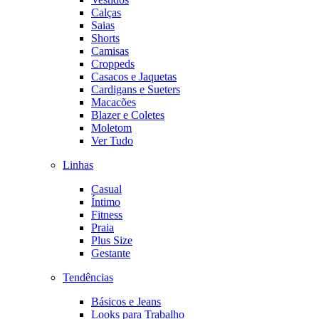
Calças
Saias
Shorts
Camisas
Croppeds
Casacos e Jaquetas
Cardigans e Sueters
Macacões
Blazer e Coletes
Moletom
Ver Tudo
Linhas
Casual
Íntimo
Fitness
Praia
Plus Size
Gestante
Tendências
Básicos e Jeans
Looks para Trabalho