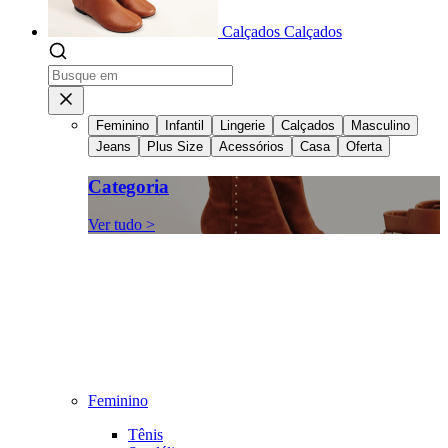
Calçados
Calçados
Feminino
Infantil
Lingerie
Calçados
Masculino
Jeans
Plus Size
Acessórios
Casa
Oferta
Categoria
Ver tudo >
Feminino
Tênis