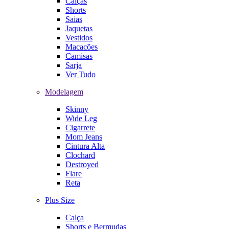
Calças
Shorts
Saias
Jaquetas
Vestidos
Macacões
Camisas
Sarja
Ver Tudo
Modelagem
Skinny
Wide Leg
Cigarrete
Mom Jeans
Cintura Alta
Clochard
Destroyed
Flare
Reta
Plus Size
Calça
Shorts e Bermudas