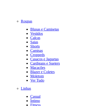
Roupas
Blusas e Camisetas
Vestidos
Calças
Saias
Shorts
Camisas
Croppeds
Casacos e Jaquetas
Cardigans e Sueters
Macacões
Blazer e Coletes
Moletom
Ver Tudo
Linhas
Casual
Íntimo
Fitness