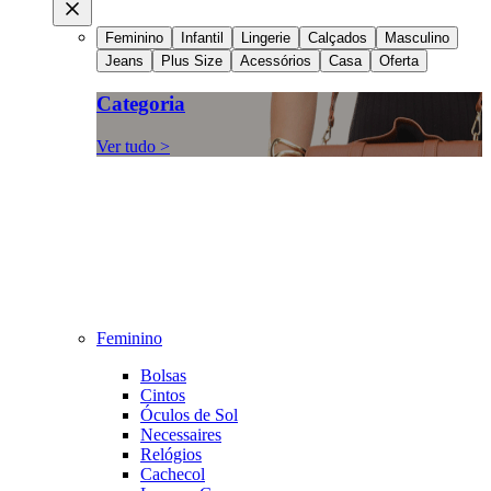
Feminino
Infantil
Lingerie
Calçados
Masculino
Jeans
Plus Size
Acessórios
Casa
Oferta
Categoria
Ver tudo >
Feminino
Bolsas
Cintos
Óculos de Sol
Necessaires
Relógios
Cachecol