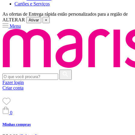
Cartões e Serviços
As ofertas de
Entrega rápida
estão personalizados para a região de
ALTERAR
Ativar
×
Menu
Fazer login
Criar conta
0
Minhas compras