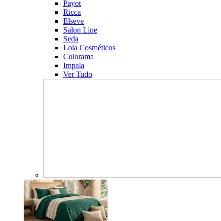
Payot
Ricca
Elseve
Salon Line
Seda
Lola Cosméticos
Colorama
Impala
Ver Tudo