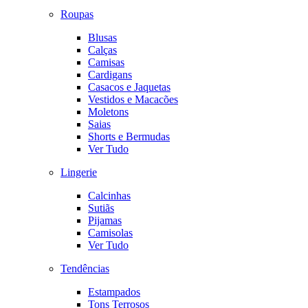
Roupas
Blusas
Calças
Camisas
Cardigans
Casacos e Jaquetas
Vestidos e Macacões
Moletons
Saias
Shorts e Bermudas
Ver Tudo
Lingerie
Calcinhas
Sutiãs
Pijamas
Camisolas
Ver Tudo
Tendências
Estampados
Tons Terrosos