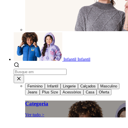
Infantil
Infantil
Feminino
Infantil
Lingerie
Calçados
Masculino
Jeans
Plus Size
Acessórios
Casa
Oferta
Categoria
Ver tudo >