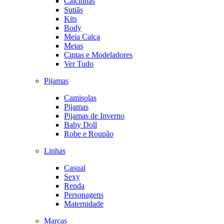
Calcinhas
Sutiãs
Kits
Body
Meia Calça
Meias
Cintas e Modeladores
Ver Tudo
Pijamas
Camisolas
Pijamas
Pijamas de Inverno
Baby Doll
Robe e Roupão
Linhas
Casual
Sexy
Renda
Personagens
Maternidade
Marcas