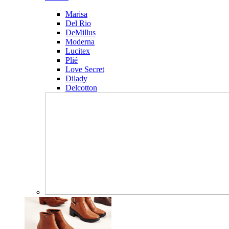
Marisa
Del Rio
DeMillus
Moderna
Lucitex
Plié
Love Secret
Dilady
Delcotton