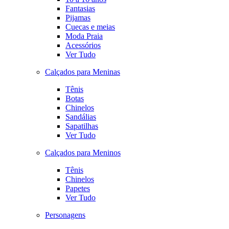
Fantasias
Pijamas
Cuecas e meias
Moda Praia
Acessórios
Ver Tudo
Calçados para Meninas
Tênis
Botas
Chinelos
Sandálias
Sapatilhas
Ver Tudo
Calçados para Meninos
Tênis
Chinelos
Papetes
Ver Tudo
Personagens