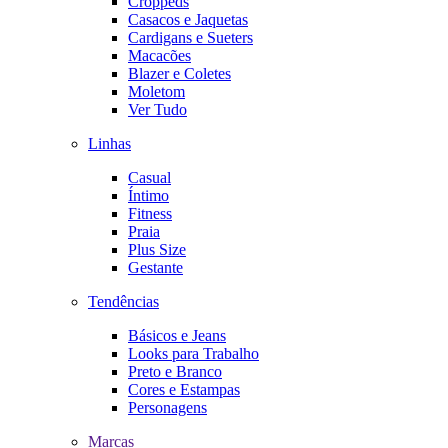
Croppeds
Casacos e Jaquetas
Cardigans e Sueters
Macacões
Blazer e Coletes
Moletom
Ver Tudo
Linhas
Casual
Íntimo
Fitness
Praia
Plus Size
Gestante
Tendências
Básicos e Jeans
Looks para Trabalho
Preto e Branco
Cores e Estampas
Personagens
Marcas