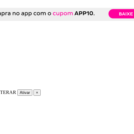
LTERAR
Ativar
×