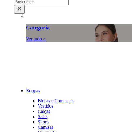
Categoria
Ver tudo >
Roupas
Blusas e Camisetas
Vestidos
Calças
Saias
Shorts
Camisas