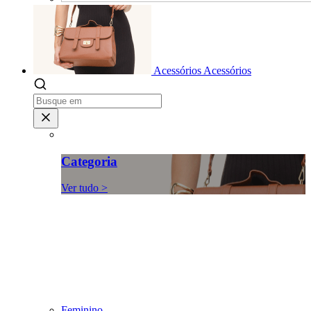
Acessórios
Acessórios
Categoria
Ver tudo >
Feminino