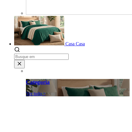
Casa
Casa
Categoria
Ver tudo >