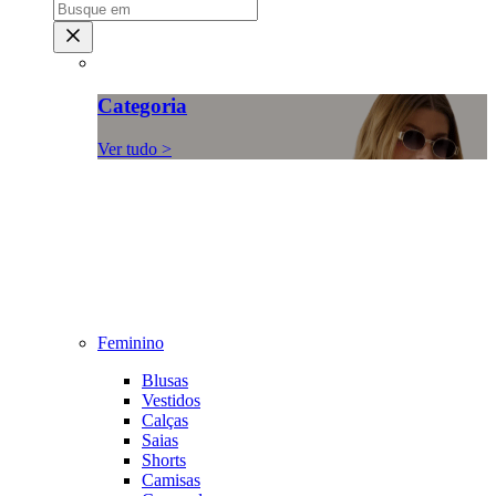
Categoria
Ver tudo >
Feminino
Blusas
Vestidos
Calças
Saias
Shorts
Camisas