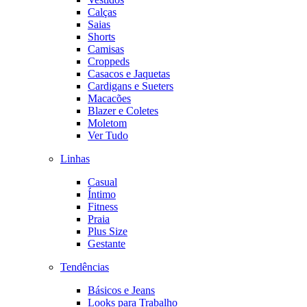
Calças
Saias
Shorts
Camisas
Croppeds
Casacos e Jaquetas
Cardigans e Sueters
Macacões
Blazer e Coletes
Moletom
Ver Tudo
Linhas
Casual
Íntimo
Fitness
Praia
Plus Size
Gestante
Tendências
Básicos e Jeans
Looks para Trabalho