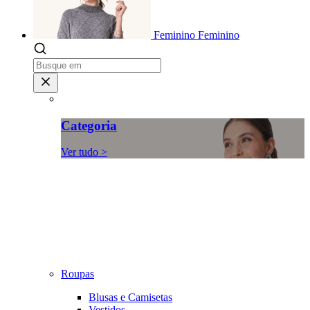
Feminino
Feminino
Categoria
Ver tudo >
Roupas
Blusas e Camisetas
Vestidos