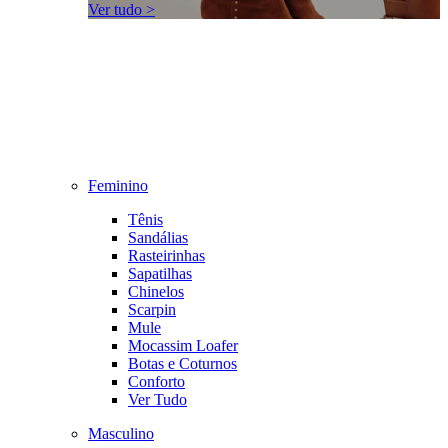
Ver tudo >
Feminino
Tênis
Sandálias
Rasteirinhas
Sapatilhas
Chinelos
Scarpin
Mule
Mocassim Loafer
Botas e Coturnos
Conforto
Ver Tudo
Masculino