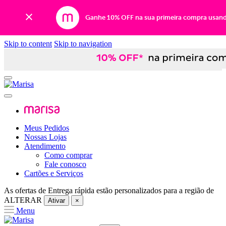
Ganhe 10% OFF na sua primeira compra usan
Skip to content
Skip to navigation
Meus Pedidos
Nossas Lojas
Atendimento
Como comprar
Fale conosco
Cartões e Serviços
As ofertas de
Entrega rápida
estão personalizados para a região de
ALTERAR
Ativar
×
Menu