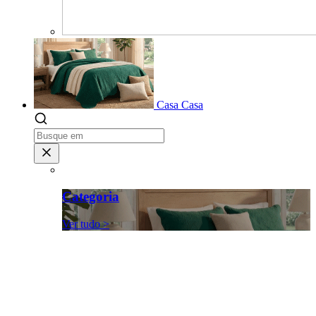
Casa
Casa
Categoria
Ver tudo >