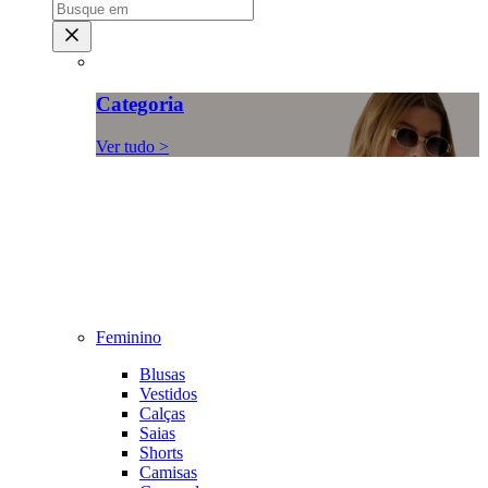
Categoria
Ver tudo >
Feminino
Blusas
Vestidos
Calças
Saias
Shorts
Camisas