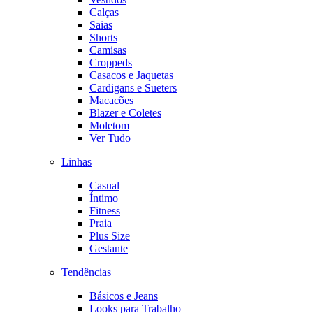
Calças
Saias
Shorts
Camisas
Croppeds
Casacos e Jaquetas
Cardigans e Sueters
Macacões
Blazer e Coletes
Moletom
Ver Tudo
Linhas
Casual
Íntimo
Fitness
Praia
Plus Size
Gestante
Tendências
Básicos e Jeans
Looks para Trabalho