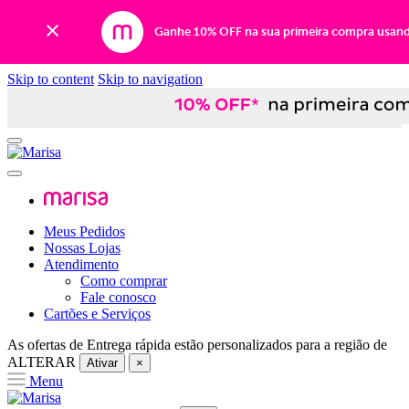
Ganhe 10% OFF na sua primeira compra usan
Skip to content
Skip to navigation
Meus Pedidos
Nossas Lojas
Atendimento
Como comprar
Fale conosco
Cartões e Serviços
As ofertas de
Entrega rápida
estão personalizados para a região de
ALTERAR
Ativar
×
Menu