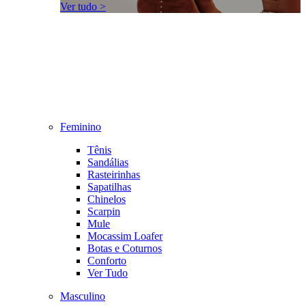
Ver tudo >
Feminino
Tênis
Sandálias
Rasteirinhas
Sapatilhas
Chinelos
Scarpin
Mule
Mocassim Loafer
Botas e Coturnos
Conforto
Ver Tudo
Masculino