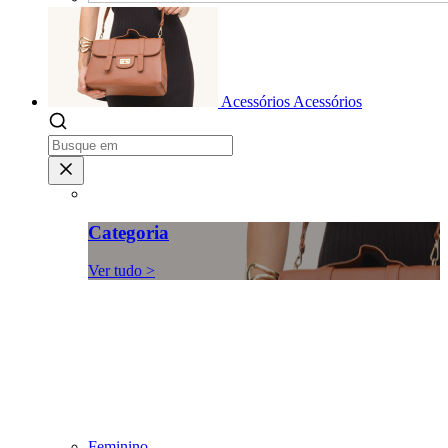
Acessórios
Acessórios
Categoria
Ver tudo >
Feminino