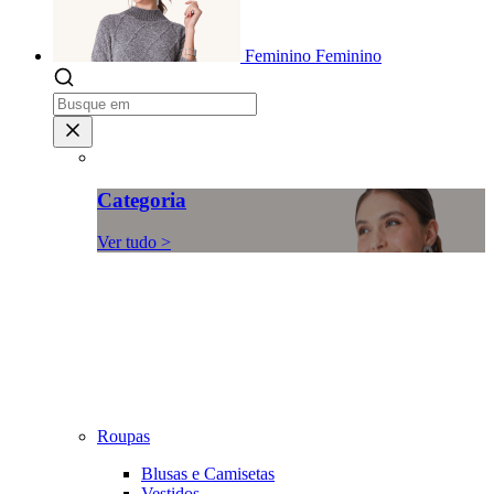
Feminino
Feminino
Categoria
Ver tudo >
Roupas
Blusas e Camisetas
Vestidos