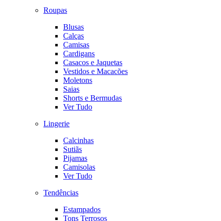
Roupas
Blusas
Calças
Camisas
Cardigans
Casacos e Jaquetas
Vestidos e Macacões
Moletons
Saias
Shorts e Bermudas
Ver Tudo
Lingerie
Calcinhas
Sutiãs
Pijamas
Camisolas
Ver Tudo
Tendências
Estampados
Tons Terrosos