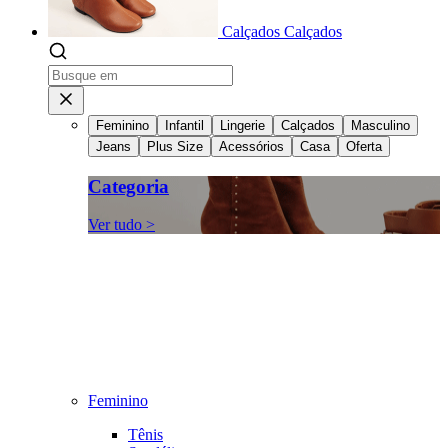
Calçados
Calçados
Feminino
Infantil
Lingerie
Calçados
Masculino
Jeans
Plus Size
Acessórios
Casa
Oferta
Categoria
Ver tudo >
Feminino
Tênis