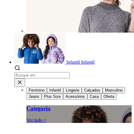
Infantil
Infantil
Feminino
Infantil
Lingerie
Calçados
Masculino
Jeans
Plus Size
Acessórios
Casa
Oferta
Categoria
Ver tudo >