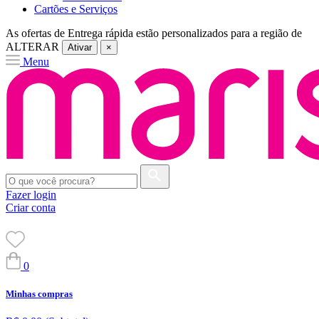
Cartões e Serviços
As ofertas de
Entrega rápida
estão personalizados para a região de
ALTERAR
Ativar
×
Menu
Fazer login
Criar conta
0
Minhas compras