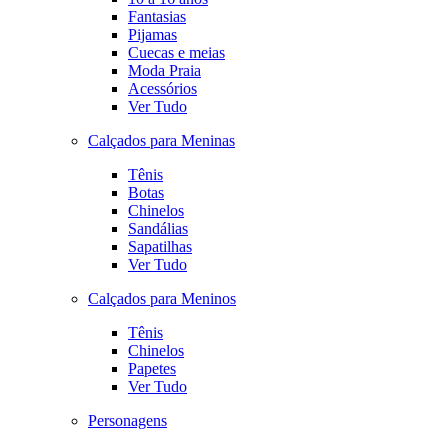
Fantasias
Pijamas
Cuecas e meias
Moda Praia
Acessórios
Ver Tudo
Calçados para Meninas
Tênis
Botas
Chinelos
Sandálias
Sapatilhas
Ver Tudo
Calçados para Meninos
Tênis
Chinelos
Papetes
Ver Tudo
Personagens