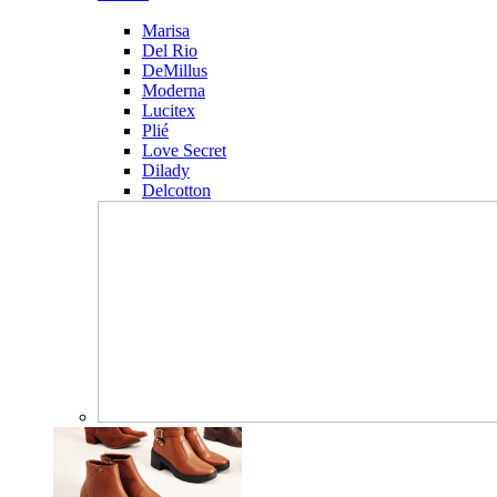
Marisa
Del Rio
DeMillus
Moderna
Lucitex
Plié
Love Secret
Dilady
Delcotton