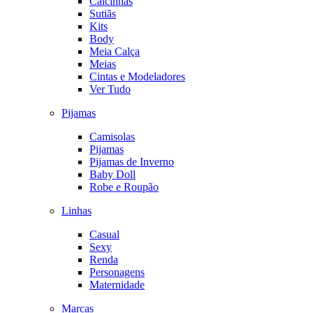
Calcinhas
Sutiãs
Kits
Body
Meia Calça
Meias
Cintas e Modeladores
Ver Tudo
Pijamas
Camisolas
Pijamas
Pijamas de Inverno
Baby Doll
Robe e Roupão
Linhas
Casual
Sexy
Renda
Personagens
Maternidade
Marcas