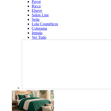
Payot
Ricca
Elseve
Salon Line
Seda
Lola Cosméticos
Colorama
Impala
Ver Tudo