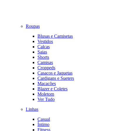
Roupas
Blusas e Camisetas
Vestidos
Calças
Saias
Shorts
Camisas
Croppeds
Casacos e Jaquetas
Cardigans e Sueters
Macacões
Blazer e Coletes
Moletom
Ver Tudo
Linhas
Casual
Íntimo
Fitness