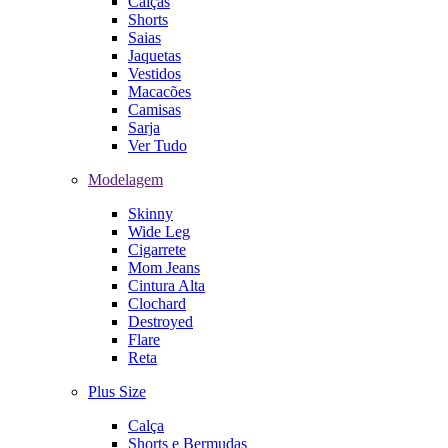
Calças
Shorts
Saias
Jaquetas
Vestidos
Macacões
Camisas
Sarja
Ver Tudo
Modelagem
Skinny
Wide Leg
Cigarrete
Mom Jeans
Cintura Alta
Clochard
Destroyed
Flare
Reta
Plus Size
Calça
Shorts e Bermudas