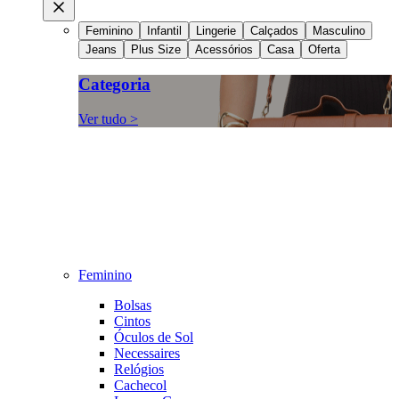
Feminino
Infantil
Lingerie
Calçados
Masculino
Jeans
Plus Size
Acessórios
Casa
Oferta
Categoria
Ver tudo >
Feminino
Bolsas
Cintos
Óculos de Sol
Necessaires
Relógios
Cachecol