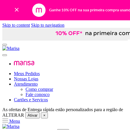
Ganhe 10% OFF na sua primeira compra usan
Skip to content
Skip to navigation
Meus Pedidos
Nossas Lojas
Atendimento
Como comprar
Fale conosco
Cartões e Serviços
As ofertas de
Entrega rápida
estão personalizados para a região de
ALTERAR
Ativar
×
Menu