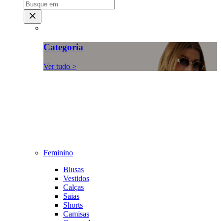
Categoria
Ver tudo >
Feminino
Blusas
Vestidos
Calças
Saias
Shorts
Camisas