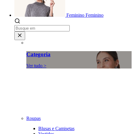
Feminino
Feminino
Categoria
Ver tudo >
Roupas
Blusas e Camisetas
Vestidos