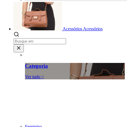
Acessórios
Acessórios
Categoria
Ver tudo >
Feminino