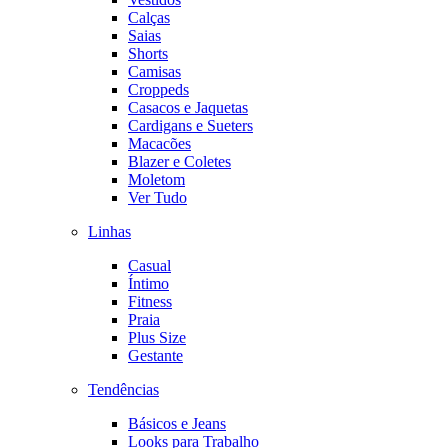
Calças
Saias
Shorts
Camisas
Croppeds
Casacos e Jaquetas
Cardigans e Sueters
Macacões
Blazer e Coletes
Moletom
Ver Tudo
Linhas
Casual
Íntimo
Fitness
Praia
Plus Size
Gestante
Tendências
Básicos e Jeans
Looks para Trabalho