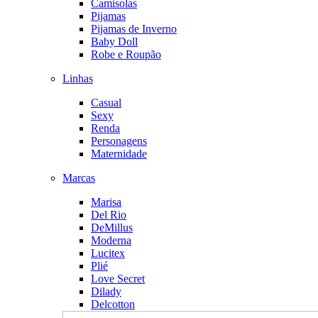
Camisolas
Pijamas
Pijamas de Inverno
Baby Doll
Robe e Roupão
Linhas
Casual
Sexy
Renda
Personagens
Maternidade
Marcas
Marisa
Del Rio
DeMillus
Moderna
Lucitex
Plié
Love Secret
Dilady
Delcotton