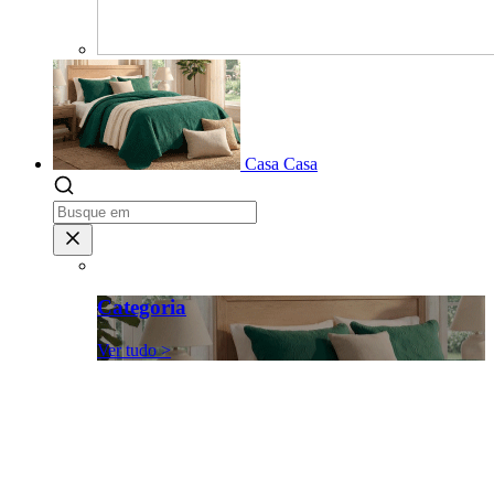
Casa
Casa
Categoria
Ver tudo >