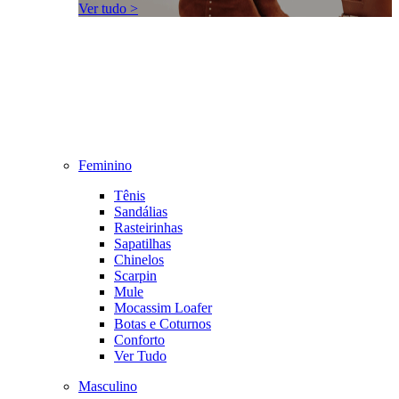
Ver tudo >
Feminino
Tênis
Sandálias
Rasteirinhas
Sapatilhas
Chinelos
Scarpin
Mule
Mocassim Loafer
Botas e Coturnos
Conforto
Ver Tudo
Masculino