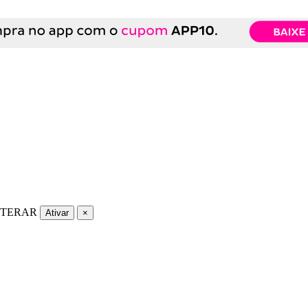
LTERAR
Ativar
×