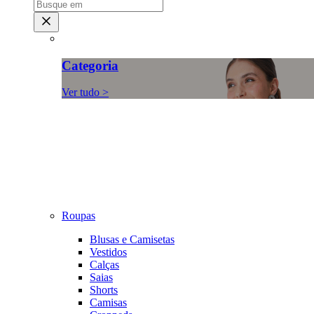
Categoria
Ver tudo >
Roupas
Blusas e Camisetas
Vestidos
Calças
Saias
Shorts
Camisas