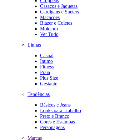
Croppeds
Casacos e Jaquetas
Cardigans e Sueters
Macacões
Blazer e Coletes
Moletom
Ver Tudo
Linhas
Casual
Íntimo
Fitness
Praia
Plus Size
Gestante
Tendências
Básicos e Jeans
Looks para Trabalho
Preto e Branco
Cores e Estampas
Personagens
Marcas