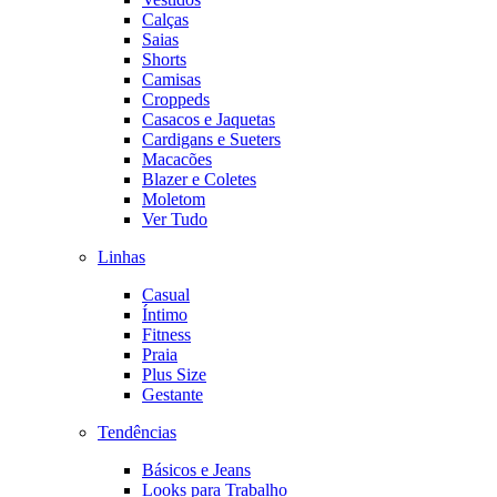
Calças
Saias
Shorts
Camisas
Croppeds
Casacos e Jaquetas
Cardigans e Sueters
Macacões
Blazer e Coletes
Moletom
Ver Tudo
Linhas
Casual
Íntimo
Fitness
Praia
Plus Size
Gestante
Tendências
Básicos e Jeans
Looks para Trabalho