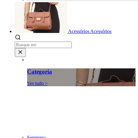
Acessórios
Acessórios
Categoria
Ver tudo >
Feminino