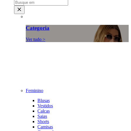
Categoria
Ver tudo >
Feminino
Blusas
Vestidos
Calças
Saias
Shorts
Camisas