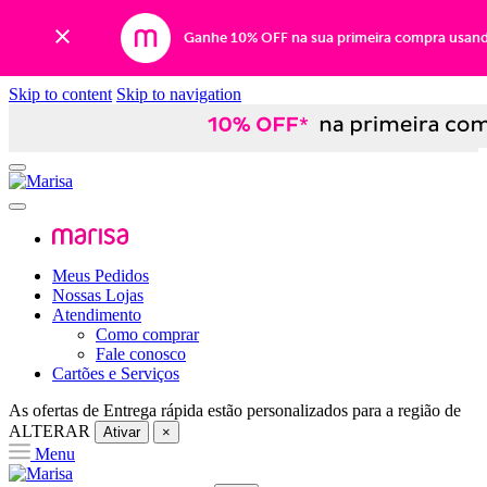
Ganhe 10% OFF na sua primeira compra usan
Skip to content
Skip to navigation
Meus Pedidos
Nossas Lojas
Atendimento
Como comprar
Fale conosco
Cartões e Serviços
As ofertas de
Entrega rápida
estão personalizados para a região de
ALTERAR
Ativar
×
Menu