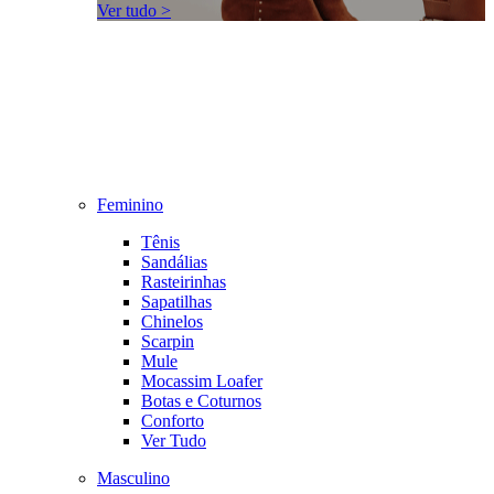
Ver tudo >
Feminino
Tênis
Sandálias
Rasteirinhas
Sapatilhas
Chinelos
Scarpin
Mule
Mocassim Loafer
Botas e Coturnos
Conforto
Ver Tudo
Masculino