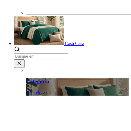
Casa
Casa
Categoria
Ver tudo >