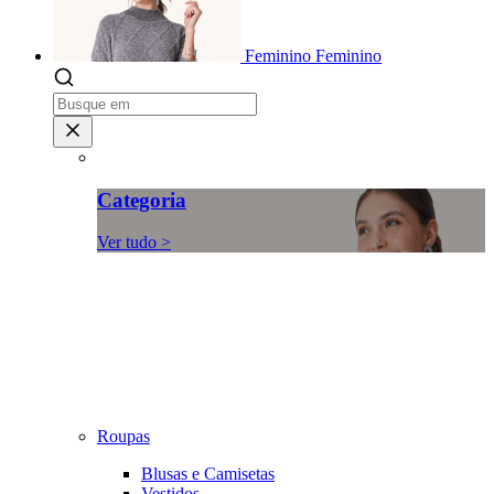
Feminino
Feminino
Categoria
Ver tudo >
Roupas
Blusas e Camisetas
Vestidos