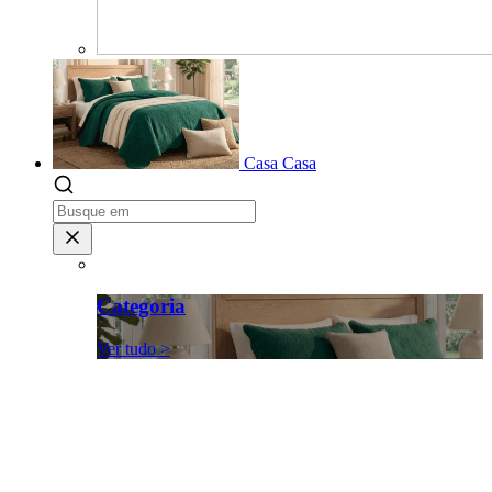
Casa
Casa
Categoria
Ver tudo >