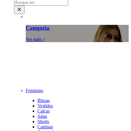
Categoria
Ver tudo >
Feminino
Blusas
Vestidos
Calças
Saias
Shorts
Camisas