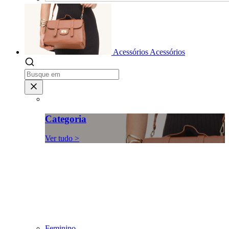
Acessórios
Acessórios
Categoria
Ver tudo >
Feminino