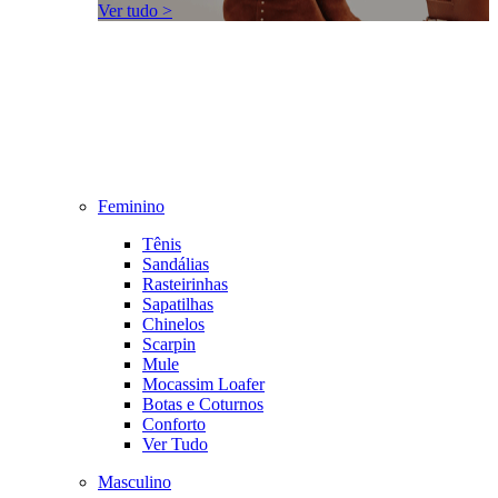
Ver tudo >
Feminino
Tênis
Sandálias
Rasteirinhas
Sapatilhas
Chinelos
Scarpin
Mule
Mocassim Loafer
Botas e Coturnos
Conforto
Ver Tudo
Masculino