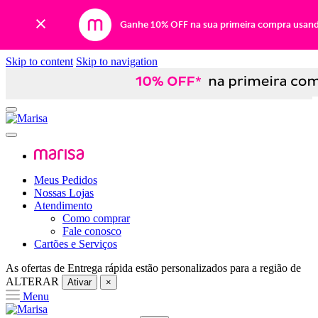
Ganhe 10% OFF na sua primeira compra usan
Skip to content
Skip to navigation
Meus Pedidos
Nossas Lojas
Atendimento
Como comprar
Fale conosco
Cartões e Serviços
As ofertas de
Entrega rápida
estão personalizados para a região de
ALTERAR
Ativar
×
Menu