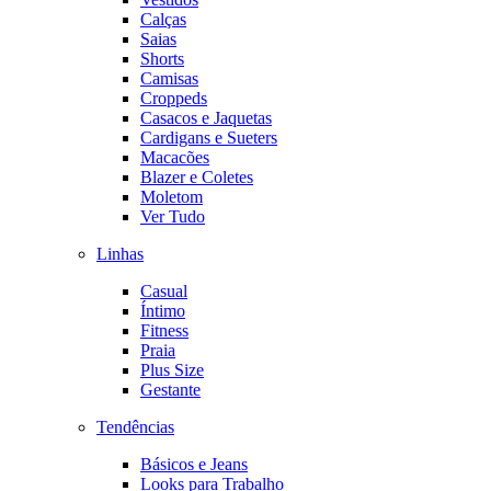
Calças
Saias
Shorts
Camisas
Croppeds
Casacos e Jaquetas
Cardigans e Sueters
Macacões
Blazer e Coletes
Moletom
Ver Tudo
Linhas
Casual
Íntimo
Fitness
Praia
Plus Size
Gestante
Tendências
Básicos e Jeans
Looks para Trabalho