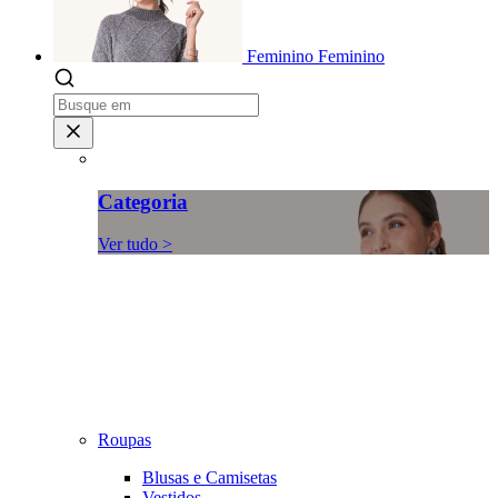
Feminino
Feminino
Categoria
Ver tudo >
Roupas
Blusas e Camisetas
Vestidos