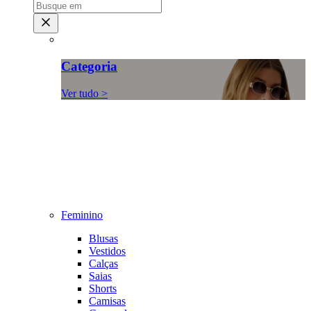
Categoria
Ver tudo >
Feminino
Blusas
Vestidos
Calças
Saias
Shorts
Camisas