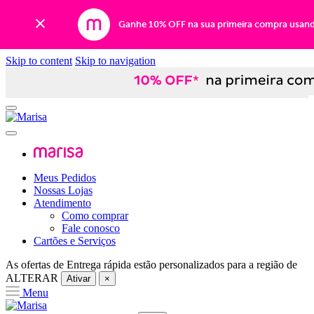
Ganhe 10% OFF na sua primeira compra usan
Skip to content
Skip to navigation
Meus Pedidos
Nossas Lojas
Atendimento
Como comprar
Fale conosco
Cartões e Serviços
As ofertas de
Entrega rápida
estão personalizados para a região de
ALTERAR
Ativar
×
Menu