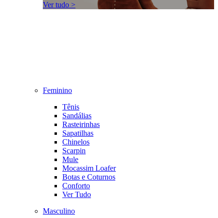
Ver tudo >
Feminino
Tênis
Sandálias
Rasteirinhas
Sapatilhas
Chinelos
Scarpin
Mule
Mocassim Loafer
Botas e Coturnos
Conforto
Ver Tudo
Masculino