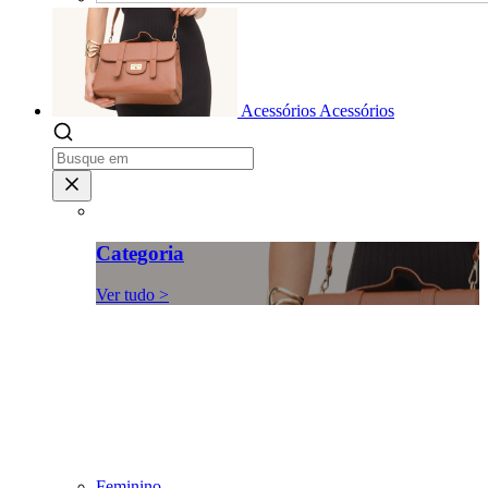
Acessórios
Acessórios
Categoria
Ver tudo >
Feminino