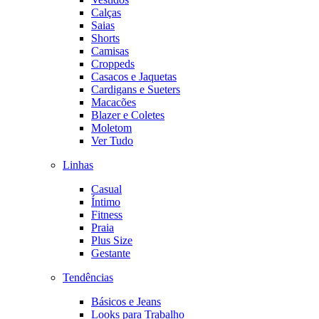
Calças
Saias
Shorts
Camisas
Croppeds
Casacos e Jaquetas
Cardigans e Sueters
Macacões
Blazer e Coletes
Moletom
Ver Tudo
Linhas
Casual
Íntimo
Fitness
Praia
Plus Size
Gestante
Tendências
Básicos e Jeans
Looks para Trabalho