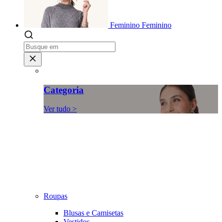
Feminino
Feminino
Categoria
Ver tudo >
Roupas
Blusas e Camisetas
Vestidos