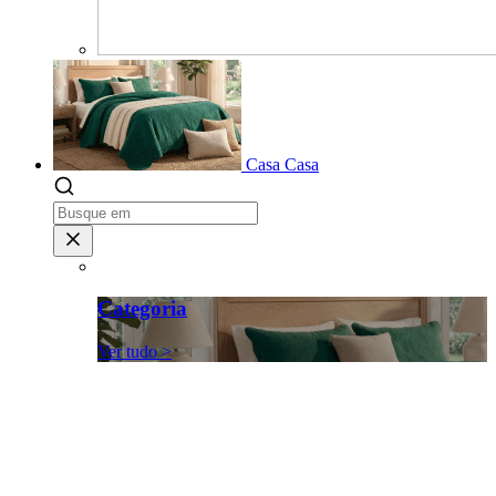
Casa
Casa
Categoria
Ver tudo >