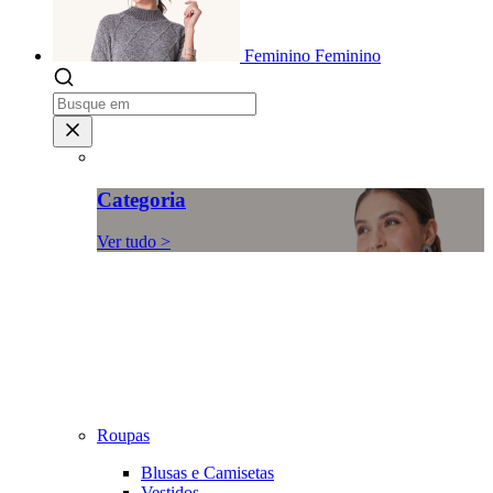
Feminino
Feminino
Categoria
Ver tudo >
Roupas
Blusas e Camisetas
Vestidos