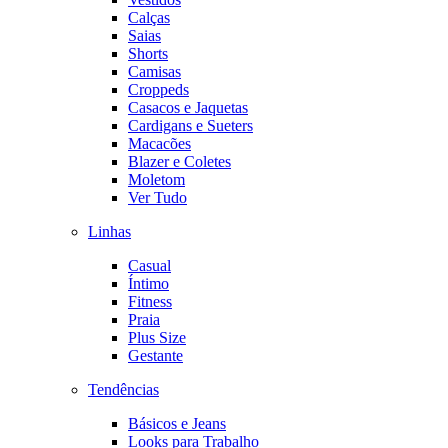
Calças
Saias
Shorts
Camisas
Croppeds
Casacos e Jaquetas
Cardigans e Sueters
Macacões
Blazer e Coletes
Moletom
Ver Tudo
Linhas
Casual
Íntimo
Fitness
Praia
Plus Size
Gestante
Tendências
Básicos e Jeans
Looks para Trabalho