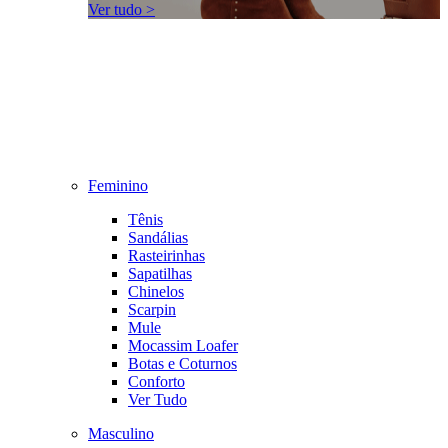
Ver tudo >
Feminino
Tênis
Sandálias
Rasteirinhas
Sapatilhas
Chinelos
Scarpin
Mule
Mocassim Loafer
Botas e Coturnos
Conforto
Ver Tudo
Masculino