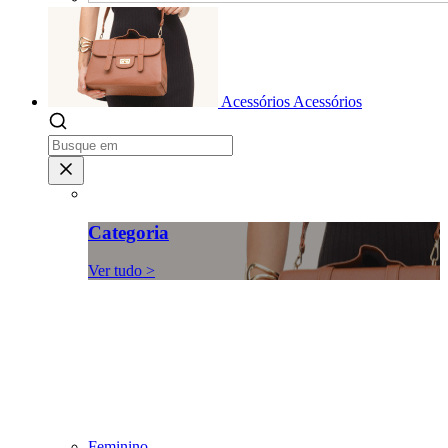
Acessórios
Acessórios
Categoria
Ver tudo >
Feminino