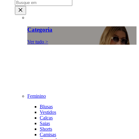
Categoria
Ver tudo >
Feminino
Blusas
Vestidos
Calças
Saias
Shorts
Camisas