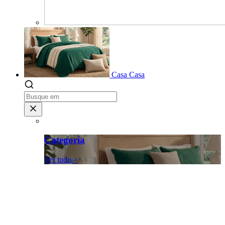
Casa
Casa
Categoria
Ver tudo >