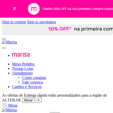
Ganhe 10% OFF na sua primeira compra usan
Skip to content
Skip to navigation
Meus Pedidos
Nossas Lojas
Atendimento
Como comprar
Fale conosco
Cartões e Serviços
As ofertas de
Entrega rápida
estão personalizados para a região de
ALTERAR
Ativar
×
Menu