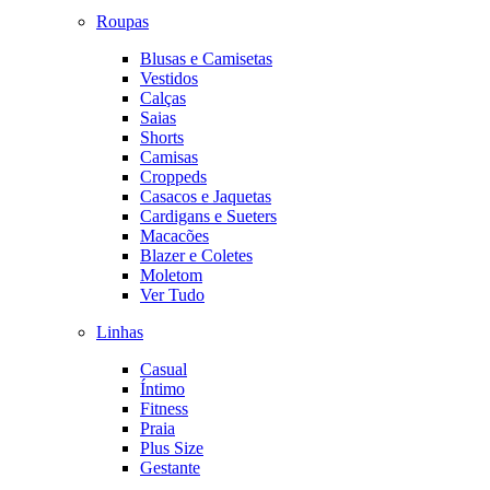
Roupas
Blusas e Camisetas
Vestidos
Calças
Saias
Shorts
Camisas
Croppeds
Casacos e Jaquetas
Cardigans e Sueters
Macacões
Blazer e Coletes
Moletom
Ver Tudo
Linhas
Casual
Íntimo
Fitness
Praia
Plus Size
Gestante