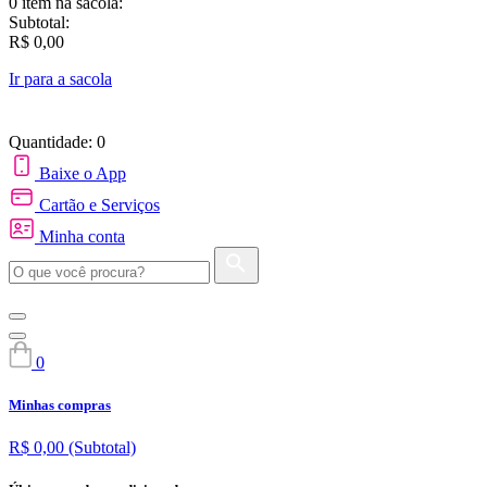
0 item
na sacola:
Subtotal:
R$ 0,00
Ir para a sacola
Quantidade: 0
Baixe o App
Cartão e Serviços
Minha conta
0
Minhas compras
R$ 0,00
(Subtotal)