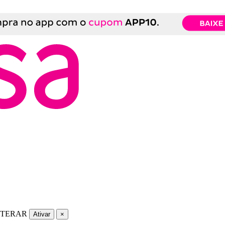
LTERAR
Ativar
×