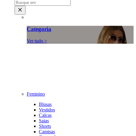
Categoria
Ver tudo >
Feminino
Blusas
Vestidos
Calças
Saias
Shorts
Camisas