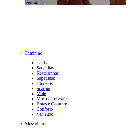
Ver tudo >
Feminino
Tênis
Sandálias
Rasteirinhas
Sapatilhas
Chinelos
Scarpin
Mule
Mocassim Loafer
Botas e Coturnos
Conforto
Ver Tudo
Masculino