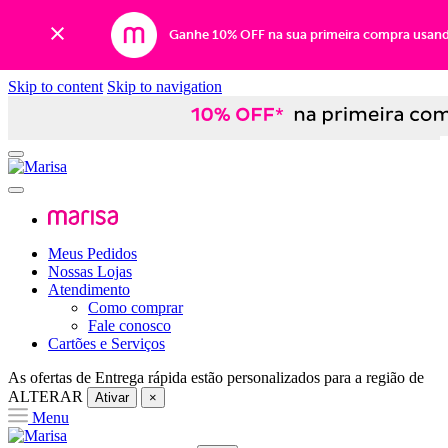
Ganhe 10% OFF na sua primeira compra usan
Skip to content
Skip to navigation
Meus Pedidos
Nossas Lojas
Atendimento
Como comprar
Fale conosco
Cartões e Serviços
As ofertas de
Entrega rápida
estão personalizados para a região de
ALTERAR
Ativar
×
Menu