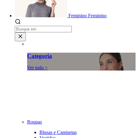
Feminino
Feminino
Categoria
Ver tudo >
Roupas
Blusas e Camisetas
Vestidos