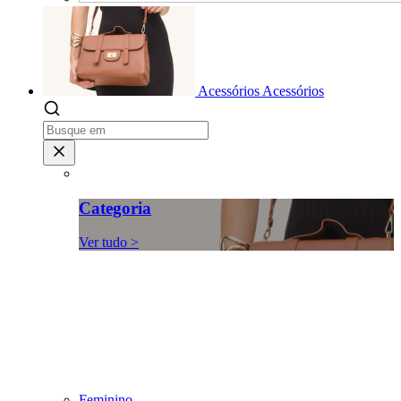
Acessórios
Acessórios
Categoria
Ver tudo >
Feminino