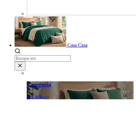
Casa
Casa
Categoria
Ver tudo >