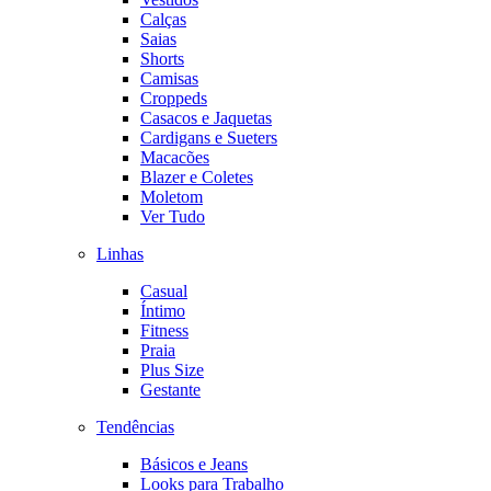
Calças
Saias
Shorts
Camisas
Croppeds
Casacos e Jaquetas
Cardigans e Sueters
Macacões
Blazer e Coletes
Moletom
Ver Tudo
Linhas
Casual
Íntimo
Fitness
Praia
Plus Size
Gestante
Tendências
Básicos e Jeans
Looks para Trabalho