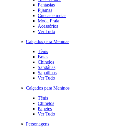
Fantasias
Pijamas
Cuecas e meias
Moda Praia
Acessórios
Ver Tudo
Calçados para Meninas
Tênis
Botas
Chinelos
Sandálias
Sapatilhas
Ver Tudo
Calçados para Meninos
Tênis
Chinelos
Papetes
Ver Tudo
Personagens