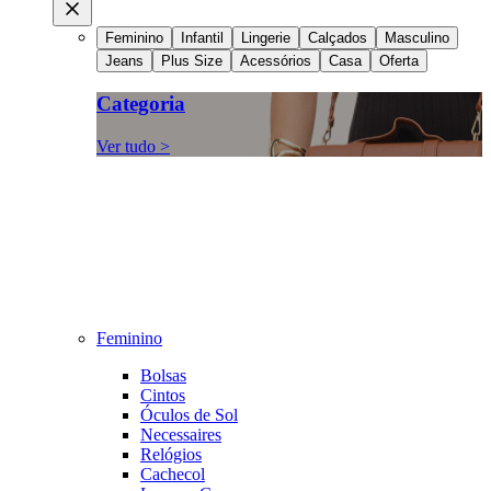
Feminino
Infantil
Lingerie
Calçados
Masculino
Jeans
Plus Size
Acessórios
Casa
Oferta
Categoria
Ver tudo >
Feminino
Bolsas
Cintos
Óculos de Sol
Necessaires
Relógios
Cachecol