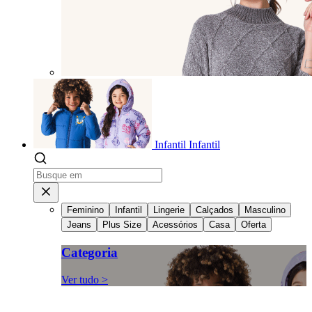
Infantil
Infantil
Feminino
Infantil
Lingerie
Calçados
Masculino
Jeans
Plus Size
Acessórios
Casa
Oferta
Categoria
Ver tudo >