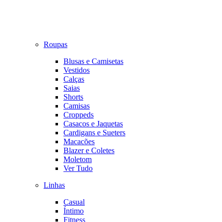
Roupas
Blusas e Camisetas
Vestidos
Calças
Saias
Shorts
Camisas
Croppeds
Casacos e Jaquetas
Cardigans e Sueters
Macacões
Blazer e Coletes
Moletom
Ver Tudo
Linhas
Casual
Íntimo
Fitness