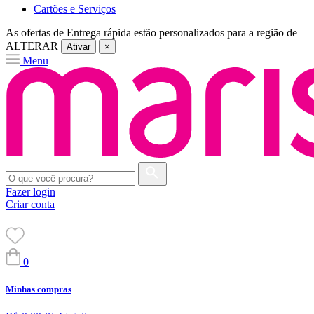
Cartões e Serviços
As ofertas de
Entrega rápida
estão personalizados para a região de
ALTERAR
Ativar
×
Menu
Fazer login
Criar conta
0
Minhas compras