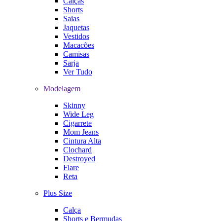
Calças
Shorts
Saias
Jaquetas
Vestidos
Macacões
Camisas
Sarja
Ver Tudo
Modelagem
Skinny
Wide Leg
Cigarrete
Mom Jeans
Cintura Alta
Clochard
Destroyed
Flare
Reta
Plus Size
Calça
Shorts e Bermudas