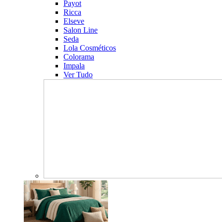
Payot
Ricca
Elseve
Salon Line
Seda
Lola Cosméticos
Colorama
Impala
Ver Tudo