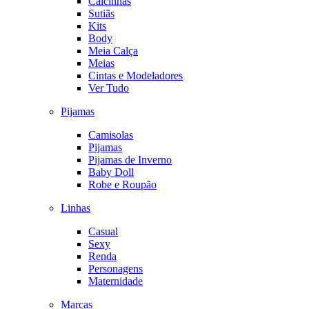
Calcinhas
Sutiãs
Kits
Body
Meia Calça
Meias
Cintas e Modeladores
Ver Tudo
Pijamas
Camisolas
Pijamas
Pijamas de Inverno
Baby Doll
Robe e Roupão
Linhas
Casual
Sexy
Renda
Personagens
Maternidade
Marcas