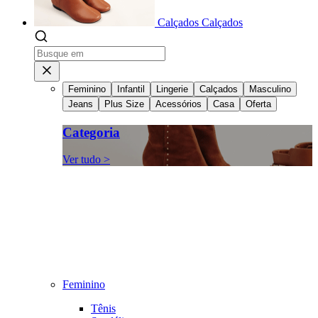
Calçados
Calçados
Feminino
Infantil
Lingerie
Calçados
Masculino
Jeans
Plus Size
Acessórios
Casa
Oferta
Categoria
Ver tudo >
Feminino
Tênis