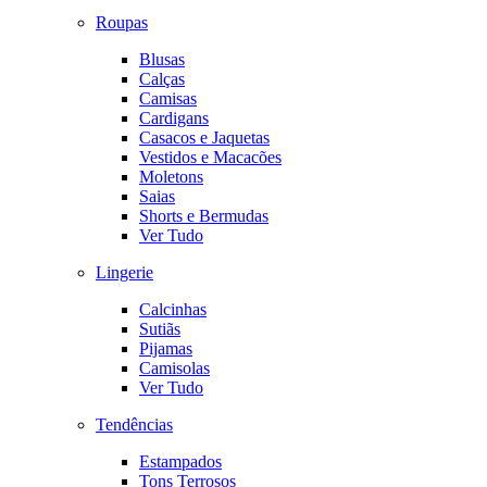
Roupas
Blusas
Calças
Camisas
Cardigans
Casacos e Jaquetas
Vestidos e Macacões
Moletons
Saias
Shorts e Bermudas
Ver Tudo
Lingerie
Calcinhas
Sutiãs
Pijamas
Camisolas
Ver Tudo
Tendências
Estampados
Tons Terrosos