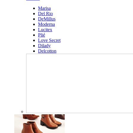
Marisa
Del Rio
DeMillus
Moderna
Lucitex
Plié
Love Secret
Dilady
Delcotton