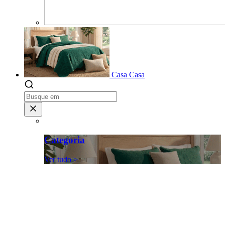
Casa
Casa
Categoria
Ver tudo >