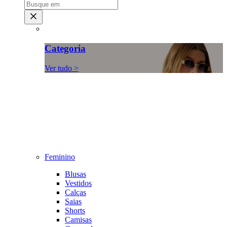
Categoria
Ver tudo >
Feminino
Blusas
Vestidos
Calças
Saias
Shorts
Camisas