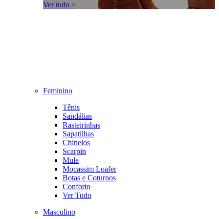
Ver tudo >
Feminino
Tênis
Sandálias
Rasteirinhas
Sapatilhas
Chinelos
Scarpin
Mule
Mocassim Loafer
Botas e Coturnos
Conforto
Ver Tudo
Masculino