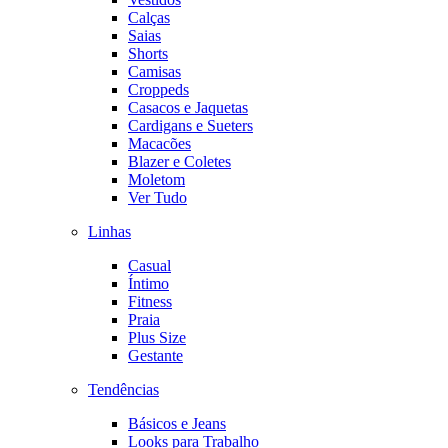
Calças
Saias
Shorts
Camisas
Croppeds
Casacos e Jaquetas
Cardigans e Sueters
Macacões
Blazer e Coletes
Moletom
Ver Tudo
Linhas
Casual
Íntimo
Fitness
Praia
Plus Size
Gestante
Tendências
Básicos e Jeans
Looks para Trabalho