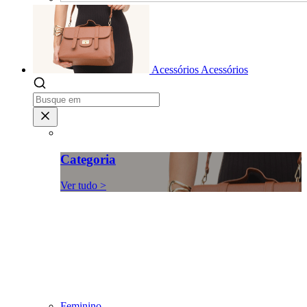
Acessórios
Acessórios
Categoria
Ver tudo >
Feminino