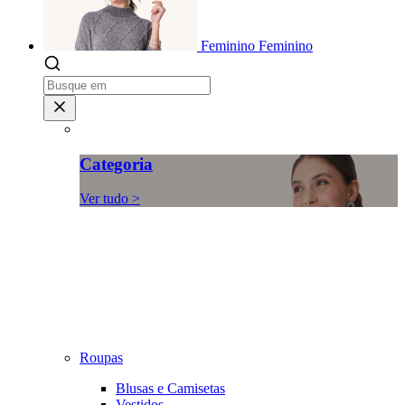
Feminino
Feminino
Categoria
Ver tudo >
Roupas
Blusas e Camisetas
Vestidos