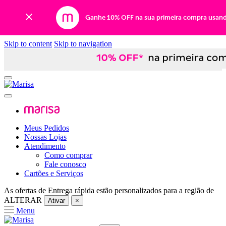
Ganhe 10% OFF na sua primeira compra usan
Skip to content
Skip to navigation
Meus Pedidos
Nossas Lojas
Atendimento
Como comprar
Fale conosco
Cartões e Serviços
As ofertas de
Entrega rápida
estão personalizados para a região de
ALTERAR
Ativar
×
Menu