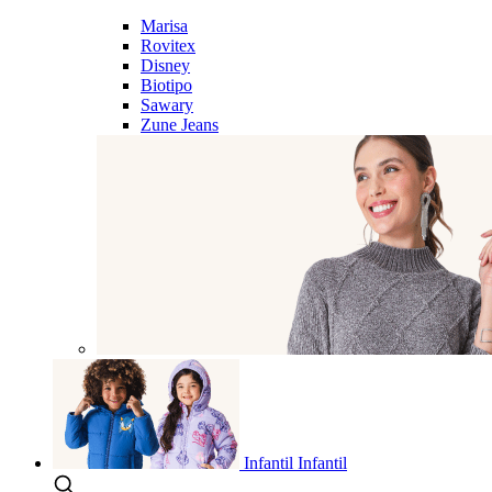
Marisa
Rovitex
Disney
Biotipo
Sawary
Zune Jeans
Infantil
Infantil