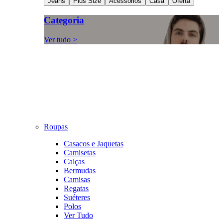
Jeans
Plus Size
Acessórios
Casa
Oferta
Categoria
Ver tudo >
Roupas
Casacos e Jaquetas
Camisetas
Calças
Bermudas
Camisas
Regatas
Suéteres
Polos
Ver Tudo