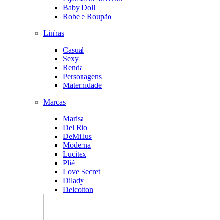
Baby Doll
Robe e Roupão
Linhas
Casual
Sexy
Renda
Personagens
Maternidade
Marcas
Marisa
Del Rio
DeMillus
Moderna
Lucitex
Plié
Love Secret
Dilady
Delcotton