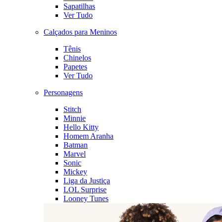
Sapatilhas
Ver Tudo
Calçados para Meninos
Tênis
Chinelos
Papetes
Ver Tudo
Personagens
Stitch
Minnie
Hello Kitty
Homem Aranha
Batman
Marvel
Sonic
Mickey
Liga da Justiça
LOL Surprise
Looney Tunes