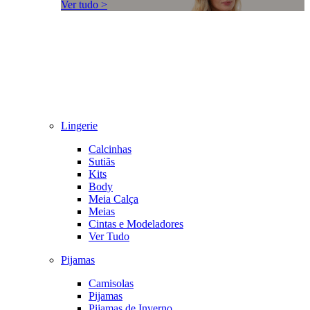
Ver tudo >
Lingerie
Calcinhas
Sutiãs
Kits
Body
Meia Calça
Meias
Cintas e Modeladores
Ver Tudo
Pijamas
Camisolas
Pijamas
Pijamas de Inverno