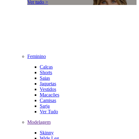
Ver tudo >
Feminino
Calças
Shorts
Saias
Jaquetas
Vestidos
Macacões
Camisas
Sarja
Ver Tudo
Modelagem
Skinny
Wide Leg