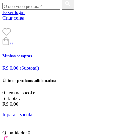
Fazer login
Criar conta
0
Minhas compras
R$ 0,00
(Subtotal)
Últimos produtos adicionados:
0 item
na sacola:
Subtotal:
R$ 0,00
Ir para a sacola
Quantidade: 0