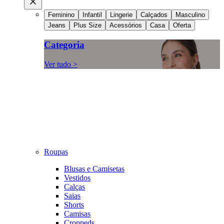
Feminino
Infantil
Lingerie
Calçados
Masculino
Jeans
Plus Size
Acessórios
Casa
Oferta
Categoria
Ver tudo >
Roupas
Blusas e Camisetas
Vestidos
Calças
Saias
Shorts
Camisas
Croppeds