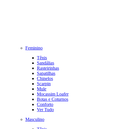
Feminino
Tênis
Sandálias
Rasteirinhas
Sapatilhas
Chinelos
Scarpin
Mule
Mocassim Loafer
Botas e Coturnos
Conforto
Ver Tudo
Masculino