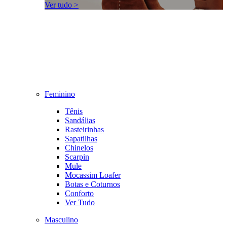
Ver tudo >
Feminino
Tênis
Sandálias
Rasteirinhas
Sapatilhas
Chinelos
Scarpin
Mule
Mocassim Loafer
Botas e Coturnos
Conforto
Ver Tudo
Masculino