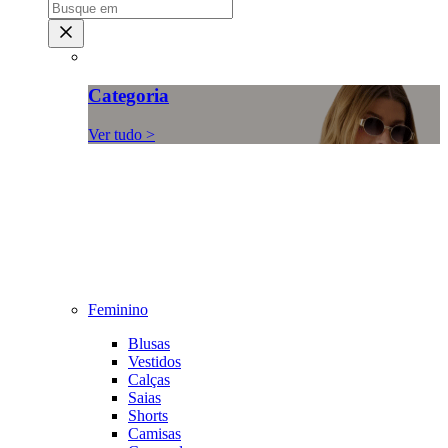
Categoria
Ver tudo >
Feminino
Blusas
Vestidos
Calças
Saias
Shorts
Camisas