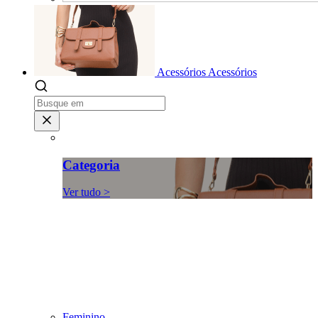
Acessórios
Acessórios
Categoria
Ver tudo >
Feminino