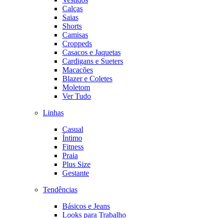
Calças
Saias
Shorts
Camisas
Croppeds
Casacos e Jaquetas
Cardigans e Sueters
Macacões
Blazer e Coletes
Moletom
Ver Tudo
Linhas
Casual
Íntimo
Fitness
Praia
Plus Size
Gestante
Tendências
Básicos e Jeans
Looks para Trabalho