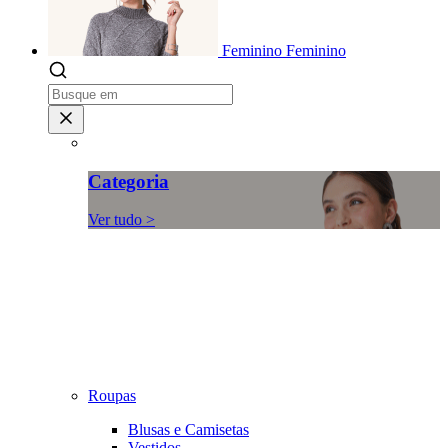
Feminino
Feminino
Categoria
Ver tudo >
Roupas
Blusas e Camisetas
Vestidos