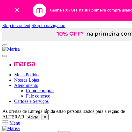
Ganhe 10% OFF na sua primeira compra usan
Skip to content
Skip to navigation
Meus Pedidos
Nossas Lojas
Atendimento
Como comprar
Fale conosco
Cartões e Serviços
As ofertas de
Entrega rápida
estão personalizados para a região de
ALTERAR
Ativar
×
Menu