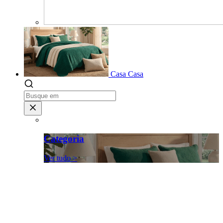
Casa
Casa
Categoria
Ver tudo >