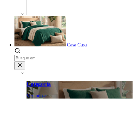
Casa
Casa
Categoria
Ver tudo >