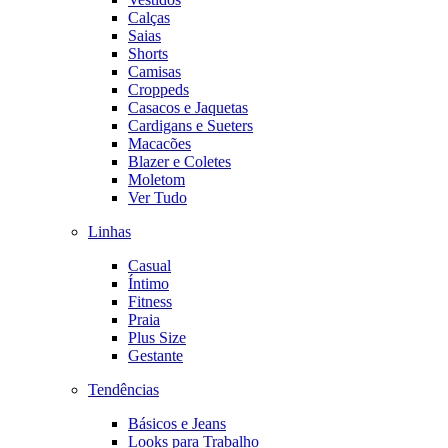
Calças
Saias
Shorts
Camisas
Croppeds
Casacos e Jaquetas
Cardigans e Sueters
Macacões
Blazer e Coletes
Moletom
Ver Tudo
Linhas
Casual
Íntimo
Fitness
Praia
Plus Size
Gestante
Tendências
Básicos e Jeans
Looks para Trabalho