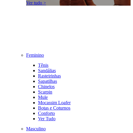
Ver tudo >
Feminino
Tênis
Sandálias
Rasteirinhas
Sapatilhas
Chinelos
Scarpin
Mule
Mocassim Loafer
Botas e Coturnos
Conforto
Ver Tudo
Masculino