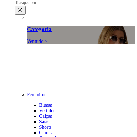
Categoria
Ver tudo >
Feminino
Blusas
Vestidos
Calças
Saias
Shorts
Camisas