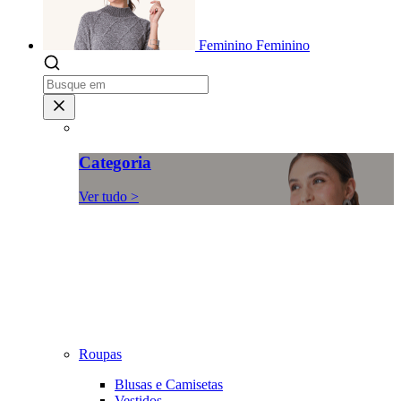
Feminino
Feminino
Categoria
Ver tudo >
Roupas
Blusas e Camisetas
Vestidos