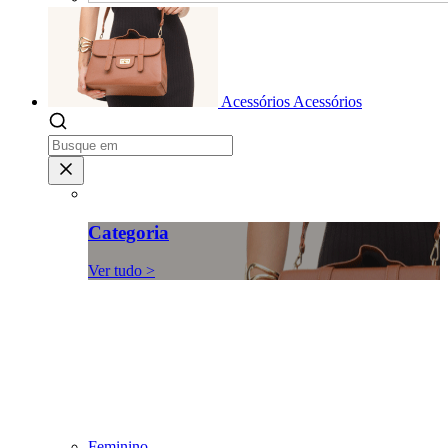
Acessórios
Acessórios
Categoria
Ver tudo >
Feminino