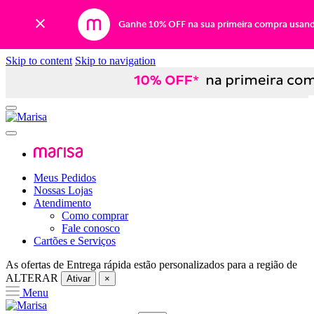
Ganhe 10% OFF na sua primeira compra usan
Skip to content
Skip to navigation
Meus Pedidos
Nossas Lojas
Atendimento
Como comprar
Fale conosco
Cartões e Serviços
As ofertas de
Entrega rápida
estão personalizados para a região de
ALTERAR
Ativar
×
Menu