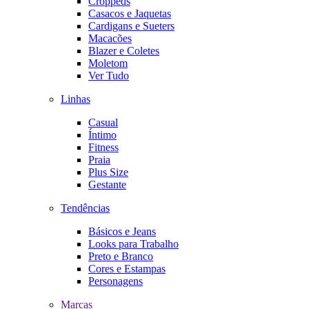
Croppeds
Casacos e Jaquetas
Cardigans e Sueters
Macacões
Blazer e Coletes
Moletom
Ver Tudo
Linhas
Casual
Íntimo
Fitness
Praia
Plus Size
Gestante
Tendências
Básicos e Jeans
Looks para Trabalho
Preto e Branco
Cores e Estampas
Personagens
Marcas