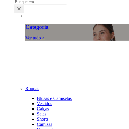
Categoria
Ver tudo >
Roupas
Blusas e Camisetas
Vestidos
Calças
Saias
Shorts
Camisas