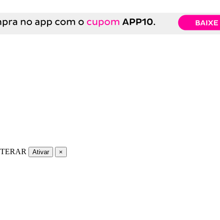
LTERAR
Ativar
×