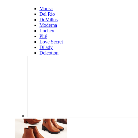
Marisa
Del Rio
DeMillus
Moderna
Lucitex
Plié
Love Secret
Dilady
Delcotton