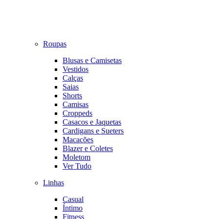
Roupas
Blusas e Camisetas
Vestidos
Calças
Saias
Shorts
Camisas
Croppeds
Casacos e Jaquetas
Cardigans e Sueters
Macacões
Blazer e Coletes
Moletom
Ver Tudo
Linhas
Casual
Íntimo
Fitness