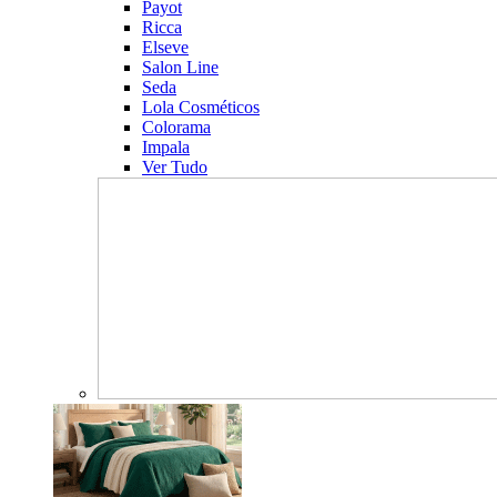
Payot
Ricca
Elseve
Salon Line
Seda
Lola Cosméticos
Colorama
Impala
Ver Tudo