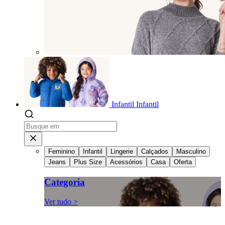
Infantil
Infantil
Feminino
Infantil
Lingerie
Calçados
Masculino
Jeans
Plus Size
Acessórios
Casa
Oferta
Categoria
Ver tudo >