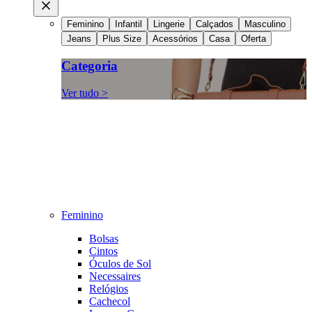
Feminino
Infantil
Lingerie
Calçados
Masculino
Jeans
Plus Size
Acessórios
Casa
Oferta
Categoria
Ver tudo >
Feminino
Bolsas
Cintos
Óculos de Sol
Necessaires
Relógios
Cachecol