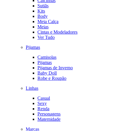
Calcinhas
Sutiãs
Kits
Body
Meia Calça
Meias
Cintas e Modeladores
Ver Tudo
Pijamas
Camisolas
Pijamas
Pijamas de Inverno
Baby Doll
Robe e Roupão
Linhas
Casual
Sexy
Renda
Personagens
Maternidade
Marcas