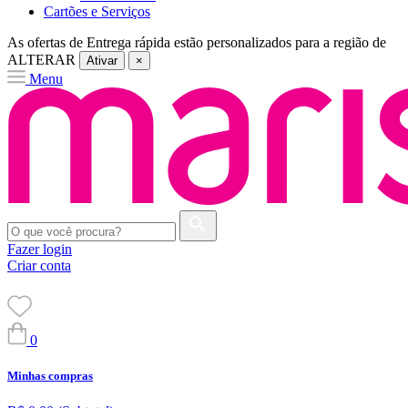
Cartões e Serviços
As ofertas de
Entrega rápida
estão personalizados para a região de
ALTERAR
Ativar
×
Menu
Fazer login
Criar conta
0
Minhas compras