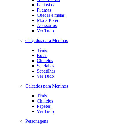
Fantasias
Pijamas
Cuecas e meias
Moda Praia
Acessórios
Ver Tudo
Calçados para Meninas
Tênis
Botas
Chinelos
Sandálias
Sapatilhas
Ver Tudo
Calçados para Meninos
Tênis
Chinelos
Papetes
Ver Tudo
Personagens