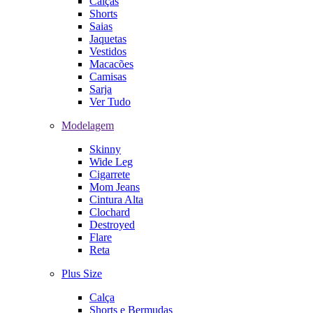
Calças
Shorts
Saias
Jaquetas
Vestidos
Macacões
Camisas
Sarja
Ver Tudo
Modelagem
Skinny
Wide Leg
Cigarrete
Mom Jeans
Cintura Alta
Clochard
Destroyed
Flare
Reta
Plus Size
Calça
Shorts e Bermudas