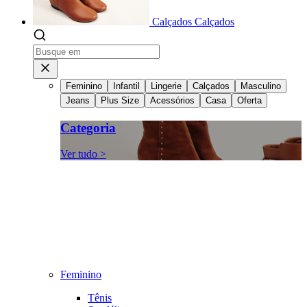
Calçados
Calçados
Feminino
Infantil
Lingerie
Calçados
Masculino
Jeans
Plus Size
Acessórios
Casa
Oferta
Categoria
Ver tudo >
Feminino
Tênis