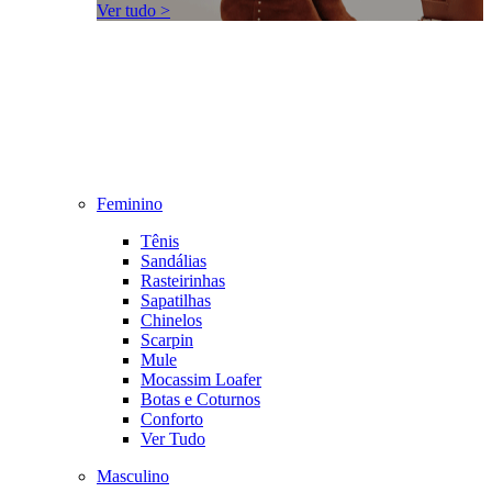
Ver tudo >
Feminino
Tênis
Sandálias
Rasteirinhas
Sapatilhas
Chinelos
Scarpin
Mule
Mocassim Loafer
Botas e Coturnos
Conforto
Ver Tudo
Masculino