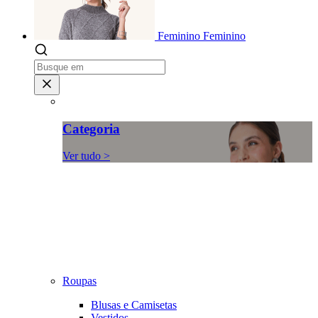
Feminino
Feminino
Categoria
Ver tudo >
Roupas
Blusas e Camisetas
Vestidos