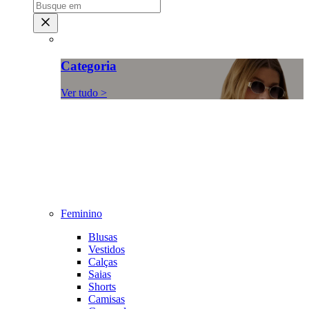
Categoria
Ver tudo >
Feminino
Blusas
Vestidos
Calças
Saias
Shorts
Camisas