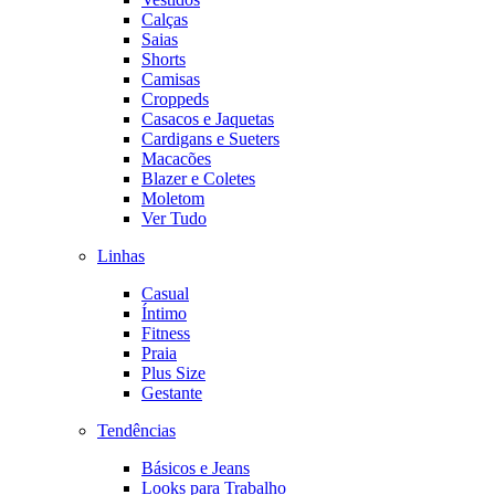
Calças
Saias
Shorts
Camisas
Croppeds
Casacos e Jaquetas
Cardigans e Sueters
Macacões
Blazer e Coletes
Moletom
Ver Tudo
Linhas
Casual
Íntimo
Fitness
Praia
Plus Size
Gestante
Tendências
Básicos e Jeans
Looks para Trabalho