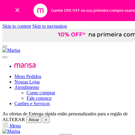
Ganhe 10% OFF na sua primeira compra usan
Skip to content
Skip to navigation
Meus Pedidos
Nossas Lojas
Atendimento
Como comprar
Fale conosco
Cartões e Serviços
As ofertas de
Entrega rápida
estão personalizados para a região de
ALTERAR
Ativar
×
Menu