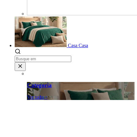
Casa
Casa
Categoria
Ver tudo >