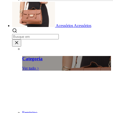
Acessórios
Acessórios
Categoria
Ver tudo >
Feminino