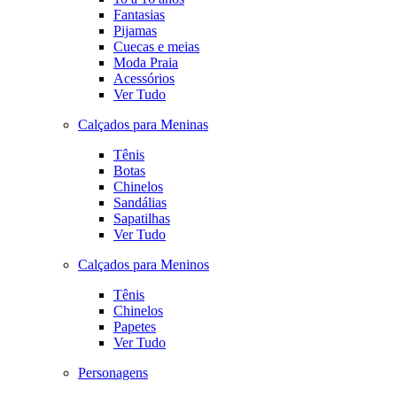
Fantasias
Pijamas
Cuecas e meias
Moda Praia
Acessórios
Ver Tudo
Calçados para Meninas
Tênis
Botas
Chinelos
Sandálias
Sapatilhas
Ver Tudo
Calçados para Meninos
Tênis
Chinelos
Papetes
Ver Tudo
Personagens