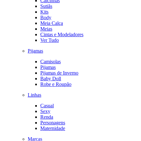
Calcinhas
Sutiãs
Kits
Body
Meia Calça
Meias
Cintas e Modeladores
Ver Tudo
Pijamas
Camisolas
Pijamas
Pijamas de Inverno
Baby Doll
Robe e Roupão
Linhas
Casual
Sexy
Renda
Personagens
Maternidade
Marcas