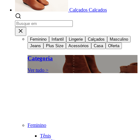
Calçados
Calçados
Feminino
Infantil
Lingerie
Calçados
Masculino
Jeans
Plus Size
Acessórios
Casa
Oferta
Categoria
Ver tudo >
Feminino
Tênis