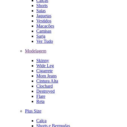
Calças
Shorts
Saias
Jaquetas
Vestidos
Macacões
Camisas
Sarja
Ver Tudo
Modelagem
Skinny
Wide Leg
Cigarrete
Mom Jeans
Cintura Alta
Clochard
Destroyed
Flare
Reta
Plus Size
Calça
Shorts e Bermudas