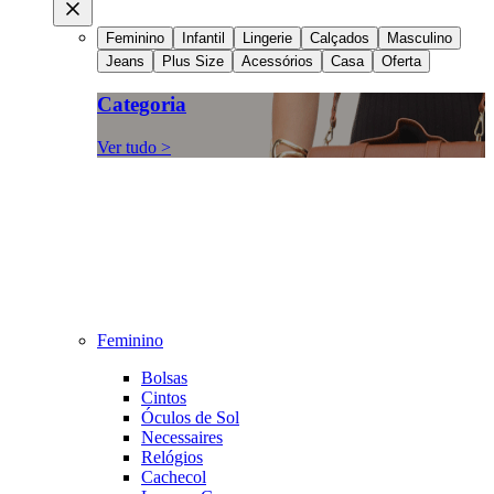
Feminino
Infantil
Lingerie
Calçados
Masculino
Jeans
Plus Size
Acessórios
Casa
Oferta
Categoria
Ver tudo >
Feminino
Bolsas
Cintos
Óculos de Sol
Necessaires
Relógios
Cachecol