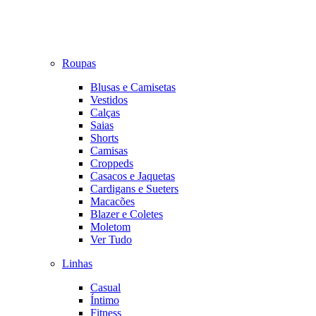
Roupas
Blusas e Camisetas
Vestidos
Calças
Saias
Shorts
Camisas
Croppeds
Casacos e Jaquetas
Cardigans e Sueters
Macacões
Blazer e Coletes
Moletom
Ver Tudo
Linhas
Casual
Íntimo
Fitness