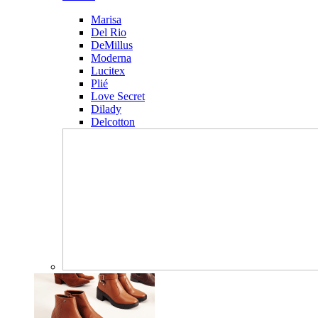
Marisa
Del Rio
DeMillus
Moderna
Lucitex
Plié
Love Secret
Dilady
Delcotton