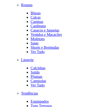
Roupas
Blusas
Calças
Camisas
Cardigans
Casacos e Jaquetas
Vestidos e Macacões
Moletons
Saias
Shorts e Bermudas
Ver Tudo
Lingerie
Calcinhas
Sutiãs
Pijamas
Camisolas
Ver Tudo
Tendências
Estampados
Tons Terrosos