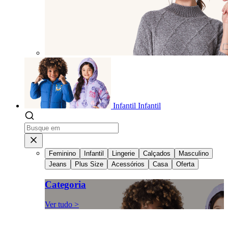
Infantil
Infantil
Feminino
Infantil
Lingerie
Calçados
Masculino
Jeans
Plus Size
Acessórios
Casa
Oferta
Categoria
Ver tudo >