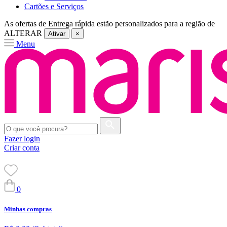
Cartões e Serviços
As ofertas de
Entrega rápida
estão personalizados para a região de
ALTERAR
Ativar
×
Menu
Fazer login
Criar conta
0
Minhas compras