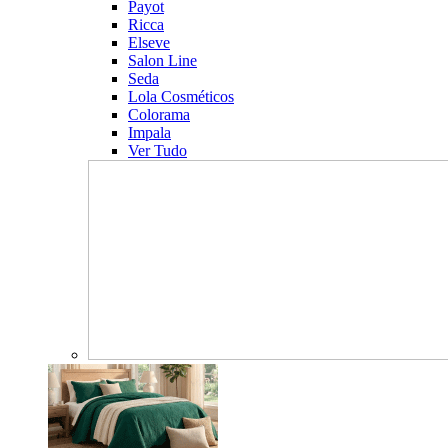
Payot
Ricca
Elseve
Salon Line
Seda
Lola Cosméticos
Colorama
Impala
Ver Tudo