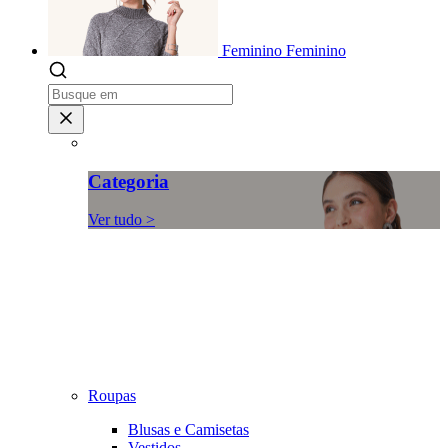
Feminino
Feminino
Categoria
Ver tudo >
Roupas
Blusas e Camisetas
Vestidos