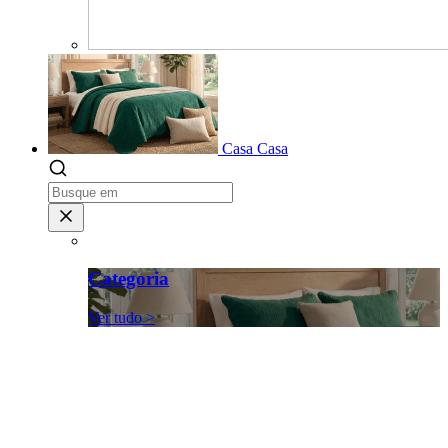
Casa
Casa
Categoria
Ver tudo >