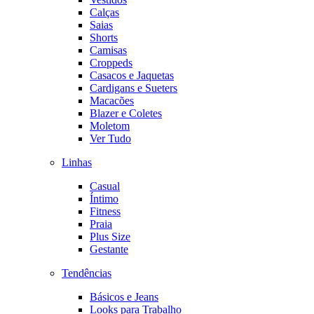
Calças
Saias
Shorts
Camisas
Croppeds
Casacos e Jaquetas
Cardigans e Sueters
Macacões
Blazer e Coletes
Moletom
Ver Tudo
Linhas
Casual
Íntimo
Fitness
Praia
Plus Size
Gestante
Tendências
Básicos e Jeans
Looks para Trabalho