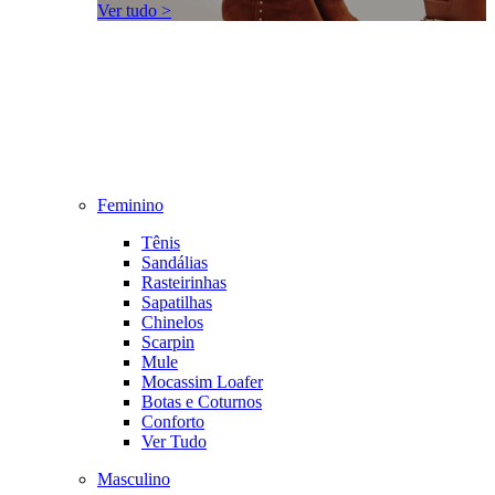
Ver tudo >
Feminino
Tênis
Sandálias
Rasteirinhas
Sapatilhas
Chinelos
Scarpin
Mule
Mocassim Loafer
Botas e Coturnos
Conforto
Ver Tudo
Masculino