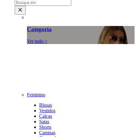
Categoria
Ver tudo >
Feminino
Blusas
Vestidos
Calças
Saias
Shorts
Camisas