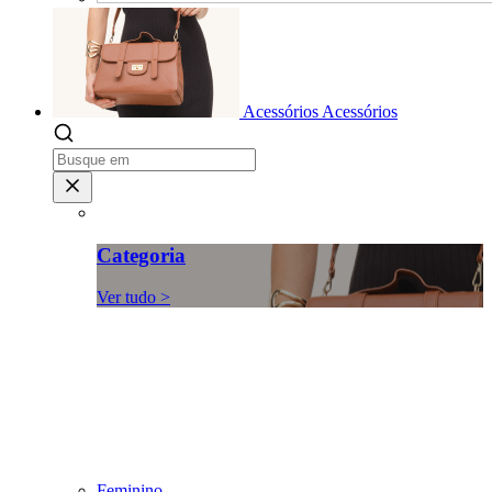
Acessórios
Acessórios
Categoria
Ver tudo >
Feminino