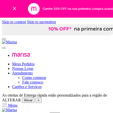
Ganhe 10% OFF na sua primeira compra usan
Skip to content
Skip to navigation
Meus Pedidos
Nossas Lojas
Atendimento
Como comprar
Fale conosco
Cartões e Serviços
As ofertas de
Entrega rápida
estão personalizados para a região de
ALTERAR
Ativar
×
Menu