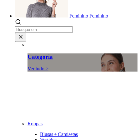
Feminino
Feminino
Categoria
Ver tudo >
Roupas
Blusas e Camisetas
Vestidos