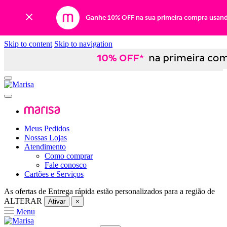
Ganhe 10% OFF na sua primeira compra usan
Skip to content
Skip to navigation
Meus Pedidos
Nossas Lojas
Atendimento
Como comprar
Fale conosco
Cartões e Serviços
As ofertas de
Entrega rápida
estão personalizados para a região de
ALTERAR
Ativar
×
Menu