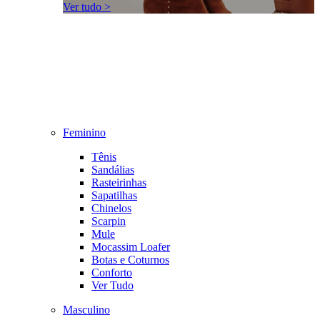
Ver tudo >
Feminino
Tênis
Sandálias
Rasteirinhas
Sapatilhas
Chinelos
Scarpin
Mule
Mocassim Loafer
Botas e Coturnos
Conforto
Ver Tudo
Masculino