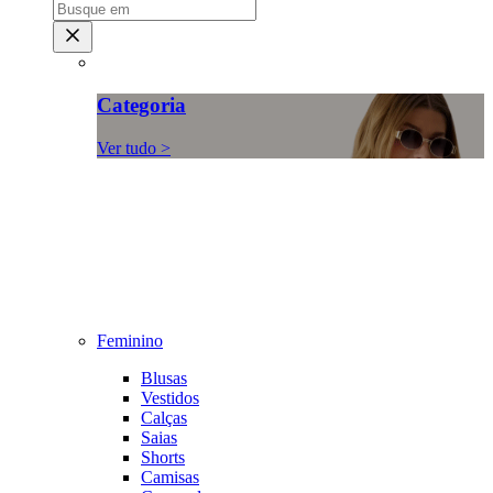
Categoria
Ver tudo >
Feminino
Blusas
Vestidos
Calças
Saias
Shorts
Camisas