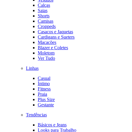
Calças
Saias
Shorts
Camisas
Croppeds
Casacos e Jaquetas
Cardigans e Sueters
Macacões
Blazer e Coletes
Moletom
Ver Tudo
Linhas
Casual
Íntimo
Fitness
Praia
Plus Size
Gestante
Tendências
Básicos e Jeans
Looks para Trabalho