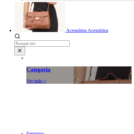
Acessórios
Acessórios
Categoria
Ver tudo >
Feminino