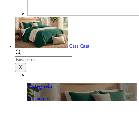
Casa
Casa
Categoria
Ver tudo >