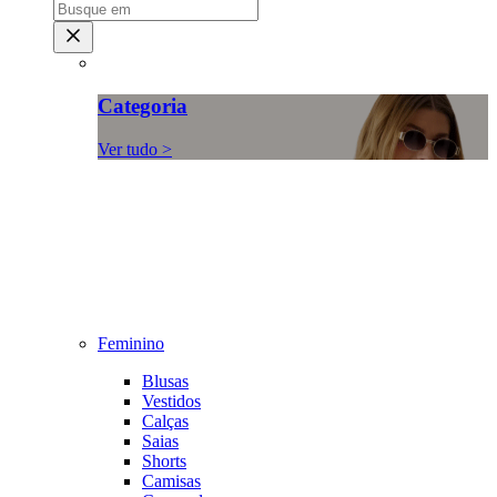
Categoria
Ver tudo >
Feminino
Blusas
Vestidos
Calças
Saias
Shorts
Camisas