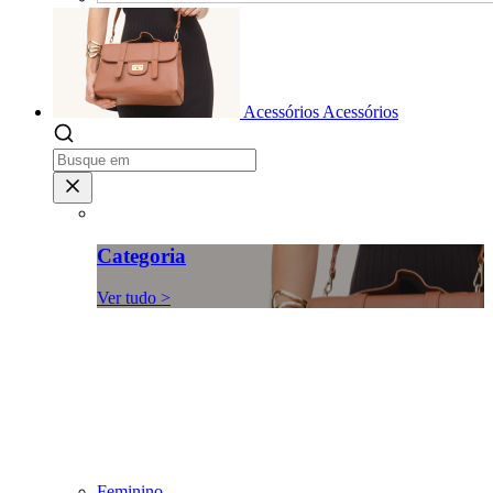
Acessórios
Acessórios
Categoria
Ver tudo >
Feminino