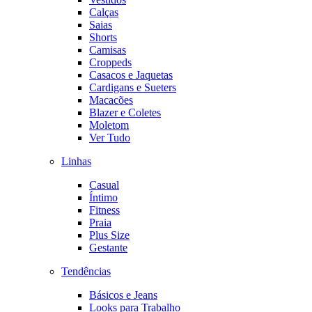
Calças
Saias
Shorts
Camisas
Croppeds
Casacos e Jaquetas
Cardigans e Sueters
Macacões
Blazer e Coletes
Moletom
Ver Tudo
Linhas
Casual
Íntimo
Fitness
Praia
Plus Size
Gestante
Tendências
Básicos e Jeans
Looks para Trabalho