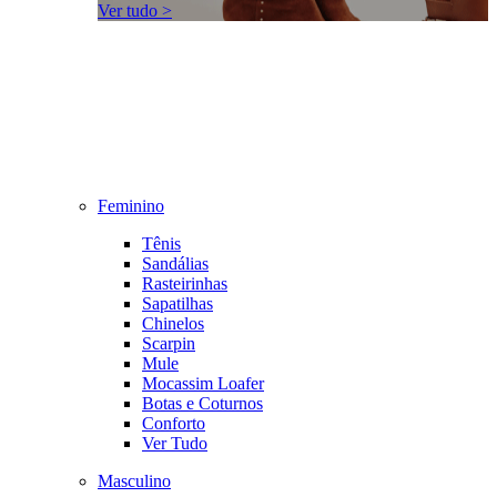
Ver tudo >
Feminino
Tênis
Sandálias
Rasteirinhas
Sapatilhas
Chinelos
Scarpin
Mule
Mocassim Loafer
Botas e Coturnos
Conforto
Ver Tudo
Masculino