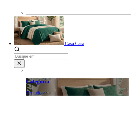
Casa
Casa
Categoria
Ver tudo >