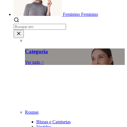
Feminino
Feminino
Categoria
Ver tudo >
Roupas
Blusas e Camisetas
Vestidos