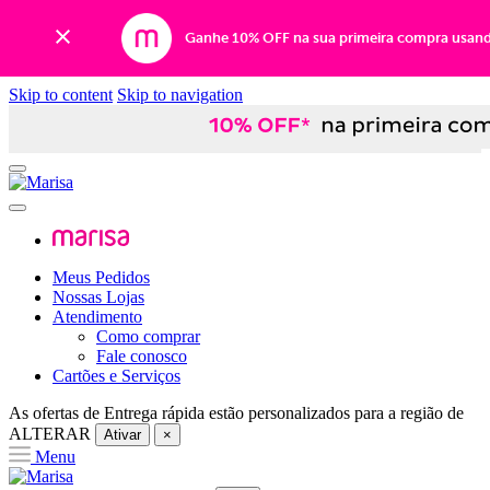
Ganhe 10% OFF na sua primeira compra usan
Skip to content
Skip to navigation
Meus Pedidos
Nossas Lojas
Atendimento
Como comprar
Fale conosco
Cartões e Serviços
As ofertas de
Entrega rápida
estão personalizados para a região de
ALTERAR
Ativar
×
Menu