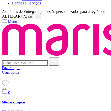
Cartões e Serviços
As ofertas de
Entrega rápida
estão personalizados para a região de
ALTERAR
Ativar
×
Menu
Fazer login
Criar conta
0
Minhas compras