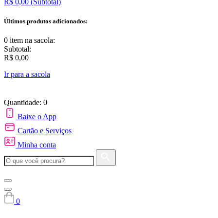
R$ 0,00
(Subtotal)
Últimos produtos adicionados:
0 item
na sacola:
Subtotal:
R$ 0,00
Ir para a sacola
Quantidade: 0
Baixe o App
Cartão e Serviços
Minha conta
0