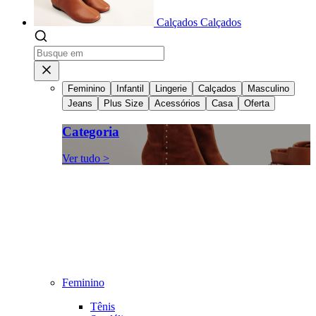
Calçados
Calçados
Feminino
Infantil
Lingerie
Calçados
Masculino
Jeans
Plus Size
Acessórios
Casa
Oferta
Categoria
Ver tudo >
Feminino
Tênis