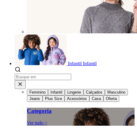
Infantil
Infantil
Feminino
Infantil
Lingerie
Calçados
Masculino
Jeans
Plus Size
Acessórios
Casa
Oferta
Categoria
Ver tudo >