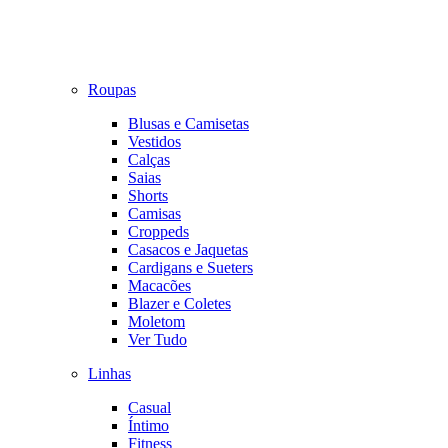
Roupas
Blusas e Camisetas
Vestidos
Calças
Saias
Shorts
Camisas
Croppeds
Casacos e Jaquetas
Cardigans e Sueters
Macacões
Blazer e Coletes
Moletom
Ver Tudo
Linhas
Casual
Íntimo
Fitness