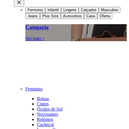
Feminino
Infantil
Lingerie
Calçados
Masculino
Jeans
Plus Size
Acessórios
Casa
Oferta
Categoria
Ver tudo >
Feminino
Bolsas
Cintos
Óculos de Sol
Necessaires
Relógios
Cachecol