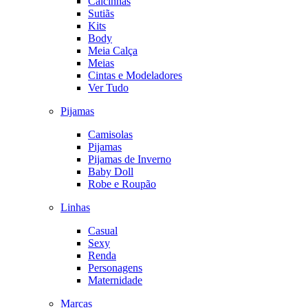
Calcinhas
Sutiãs
Kits
Body
Meia Calça
Meias
Cintas e Modeladores
Ver Tudo
Pijamas
Camisolas
Pijamas
Pijamas de Inverno
Baby Doll
Robe e Roupão
Linhas
Casual
Sexy
Renda
Personagens
Maternidade
Marcas