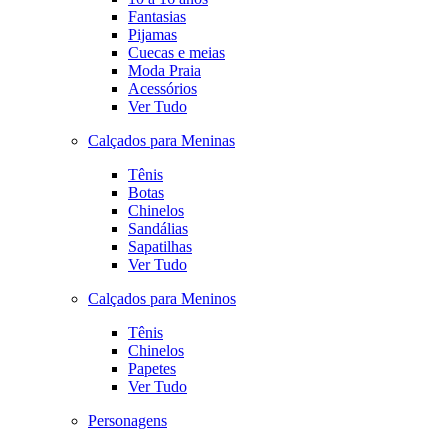
Fantasias
Pijamas
Cuecas e meias
Moda Praia
Acessórios
Ver Tudo
Calçados para Meninas
Tênis
Botas
Chinelos
Sandálias
Sapatilhas
Ver Tudo
Calçados para Meninos
Tênis
Chinelos
Papetes
Ver Tudo
Personagens