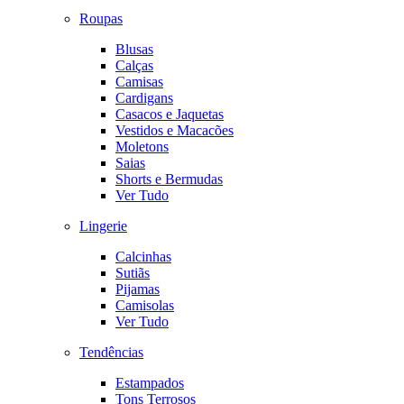
Roupas
Blusas
Calças
Camisas
Cardigans
Casacos e Jaquetas
Vestidos e Macacões
Moletons
Saias
Shorts e Bermudas
Ver Tudo
Lingerie
Calcinhas
Sutiãs
Pijamas
Camisolas
Ver Tudo
Tendências
Estampados
Tons Terrosos