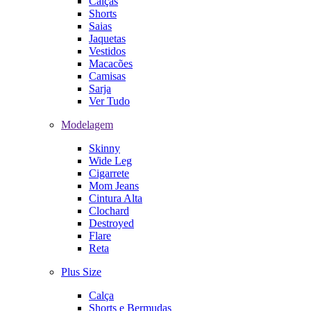
Calças
Shorts
Saias
Jaquetas
Vestidos
Macacões
Camisas
Sarja
Ver Tudo
Modelagem
Skinny
Wide Leg
Cigarrete
Mom Jeans
Cintura Alta
Clochard
Destroyed
Flare
Reta
Plus Size
Calça
Shorts e Bermudas