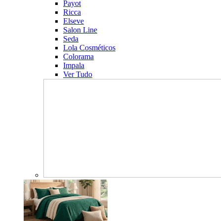
Payot
Ricca
Elseve
Salon Line
Seda
Lola Cosméticos
Colorama
Impala
Ver Tudo