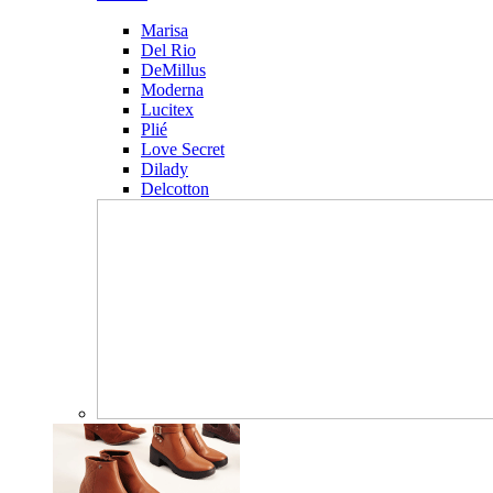
Marisa
Del Rio
DeMillus
Moderna
Lucitex
Plié
Love Secret
Dilady
Delcotton