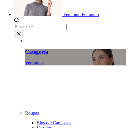
Feminino
Feminino
Categoria
Ver tudo >
Roupas
Blusas e Camisetas
Vestidos