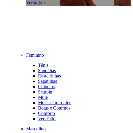
Ver tudo >
Feminino
Tênis
Sandálias
Rasteirinhas
Sapatilhas
Chinelos
Scarpin
Mule
Mocassim Loafer
Botas e Coturnos
Conforto
Ver Tudo
Masculino