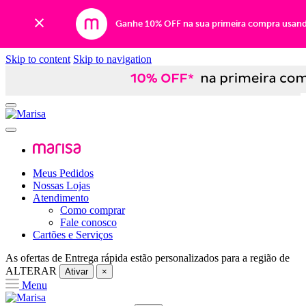
Ganhe 10% OFF na sua primeira compra usan
Skip to content
Skip to navigation
Meus Pedidos
Nossas Lojas
Atendimento
Como comprar
Fale conosco
Cartões e Serviços
As ofertas de
Entrega rápida
estão personalizados para a região de
ALTERAR
Ativar
×
Menu