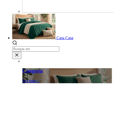
Casa
Casa
Categoria
Ver tudo >