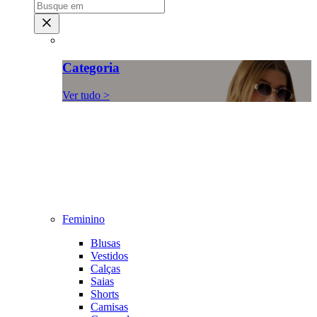
Categoria
Ver tudo >
Feminino
Blusas
Vestidos
Calças
Saias
Shorts
Camisas