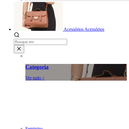
Acessórios
Acessórios
Categoria
Ver tudo >
Feminino