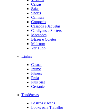
Calças
Saias
Shorts
Camisas
Croppeds
Casacos e Jaquetas
Cardigans e Sueters
Macacões
Blazer e Coletes
Moletom
Ver Tudo
Linhas
Casual
Íntimo
Fitness
Praia
Plus Size
Gestante
Tendências
Básicos e Jeans
Looks para Trabalho