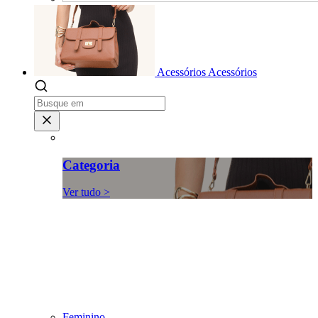
Acessórios
Acessórios
Categoria
Ver tudo >
Feminino