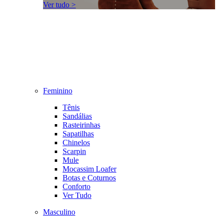
Ver tudo >
Feminino
Tênis
Sandálias
Rasteirinhas
Sapatilhas
Chinelos
Scarpin
Mule
Mocassim Loafer
Botas e Coturnos
Conforto
Ver Tudo
Masculino