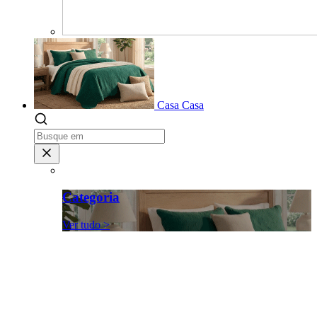
Casa
Casa
Categoria
Ver tudo >