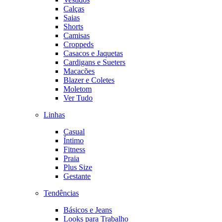
Calças
Saias
Shorts
Camisas
Croppeds
Casacos e Jaquetas
Cardigans e Sueters
Macacões
Blazer e Coletes
Moletom
Ver Tudo
Linhas
Casual
Íntimo
Fitness
Praia
Plus Size
Gestante
Tendências
Básicos e Jeans
Looks para Trabalho