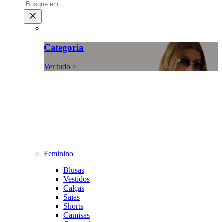
Categoria
Ver tudo >
Feminino
Blusas
Vestidos
Calças
Saias
Shorts
Camisas