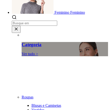
Feminino
Feminino
Categoria
Ver tudo >
Roupas
Blusas e Camisetas
Vestidos