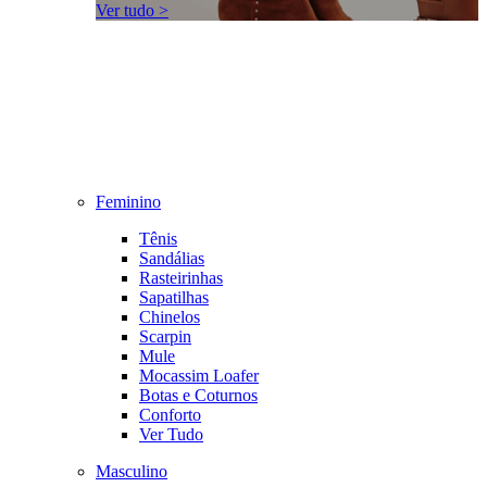
Ver tudo >
Feminino
Tênis
Sandálias
Rasteirinhas
Sapatilhas
Chinelos
Scarpin
Mule
Mocassim Loafer
Botas e Coturnos
Conforto
Ver Tudo
Masculino