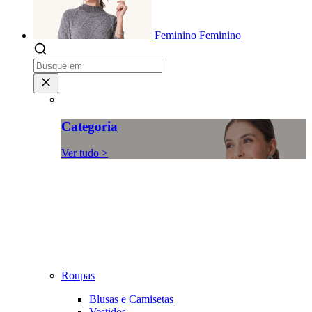
Feminino
Feminino
Categoria
Ver tudo >
Roupas
Blusas e Camisetas
Vestidos