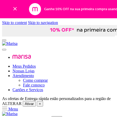
Ganhe 10% OFF na sua primeira compra usan
Skip to content
Skip to navigation
Meus Pedidos
Nossas Lojas
Atendimento
Como comprar
Fale conosco
Cartões e Serviços
As ofertas de
Entrega rápida
estão personalizados para a região de
ALTERAR
Ativar
×
Menu