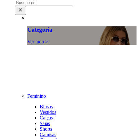
Categoria
Ver tudo >
Feminino
Blusas
Vestidos
Calças
Saias
Shorts
Camisas