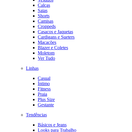
Calças
Saias
Shorts
Camisas
Croppeds
Casacos e Jaquetas
Cardigans e Sueters
Macacões
Blazer e Coletes
Moletom
Ver Tudo
Linhas
Casual
Íntimo
Fitness
Praia
Plus Size
Gestante
Tendências
Básicos e Jeans
Looks para Trabalho