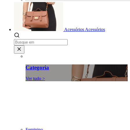
Acessórios
Acessórios
Categoria
Ver tudo >
Feminino