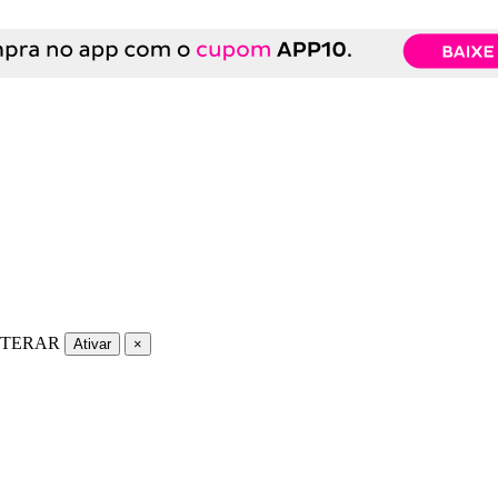
LTERAR
Ativar
×