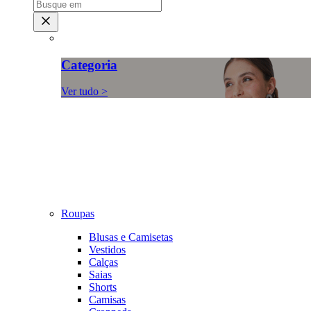
Categoria
Ver tudo >
Roupas
Blusas e Camisetas
Vestidos
Calças
Saias
Shorts
Camisas