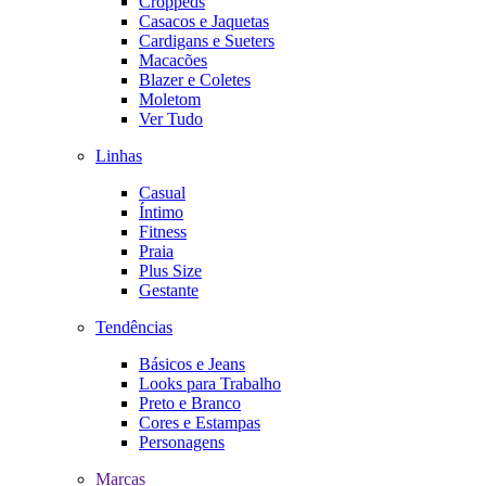
Croppeds
Casacos e Jaquetas
Cardigans e Sueters
Macacões
Blazer e Coletes
Moletom
Ver Tudo
Linhas
Casual
Íntimo
Fitness
Praia
Plus Size
Gestante
Tendências
Básicos e Jeans
Looks para Trabalho
Preto e Branco
Cores e Estampas
Personagens
Marcas