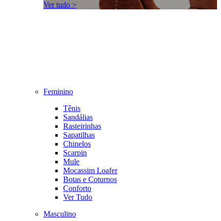
Ver tudo >
Feminino
Tênis
Sandálias
Rasteirinhas
Sapatilhas
Chinelos
Scarpin
Mule
Mocassim Loafer
Botas e Coturnos
Conforto
Ver Tudo
Masculino