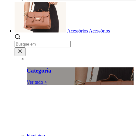
Acessórios
Acessórios
Categoria
Ver tudo >
Feminino