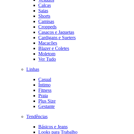
Calças
Saias
Shorts
Camisas
Croppeds
Casacos e Jaquetas
Cardigans e Sueters
Macacões
Blazer e Coletes
Moletom
Ver Tudo
Linhas
Casual
Íntimo
Fitness
Praia
Plus Size
Gestante
Tendências
Básicos e Jeans
Looks para Trabalho