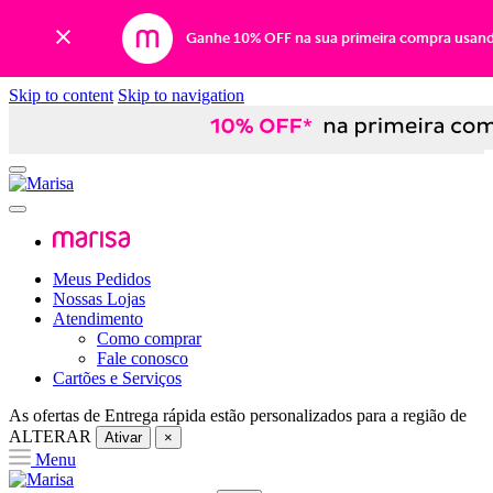
Ganhe 10% OFF na sua primeira compra usan
Skip to content
Skip to navigation
Meus Pedidos
Nossas Lojas
Atendimento
Como comprar
Fale conosco
Cartões e Serviços
As ofertas de
Entrega rápida
estão personalizados para a região de
ALTERAR
Ativar
×
Menu