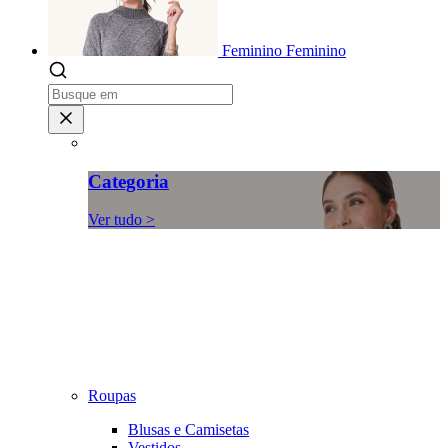
Feminino
Feminino
Categoria
Ver tudo >
Roupas
Blusas e Camisetas
Vestidos