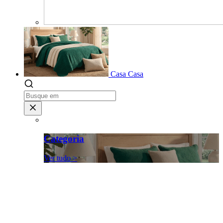
Casa
Casa
Categoria
Ver tudo >