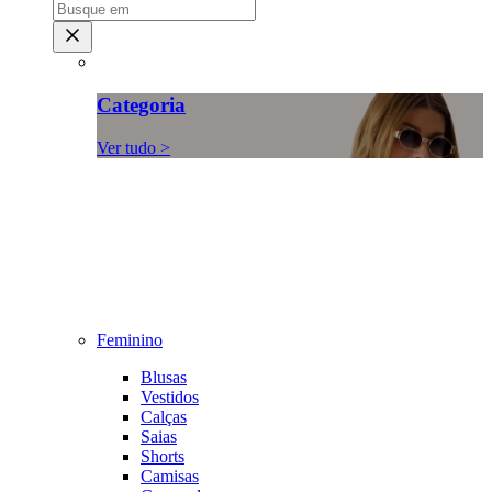
Categoria
Ver tudo >
Feminino
Blusas
Vestidos
Calças
Saias
Shorts
Camisas