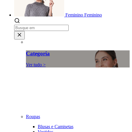
Feminino
Feminino
Categoria
Ver tudo >
Roupas
Blusas e Camisetas
Vestidos