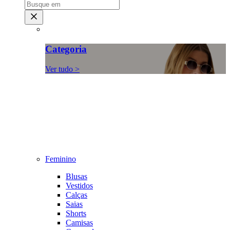
Categoria
Ver tudo >
Feminino
Blusas
Vestidos
Calças
Saias
Shorts
Camisas