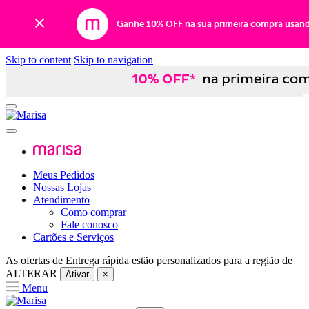
Ganhe 10% OFF na sua primeira compra usan
Skip to content
Skip to navigation
Meus Pedidos
Nossas Lojas
Atendimento
Como comprar
Fale conosco
Cartões e Serviços
As ofertas de
Entrega rápida
estão personalizados para a região de
ALTERAR
Ativar
×
Menu