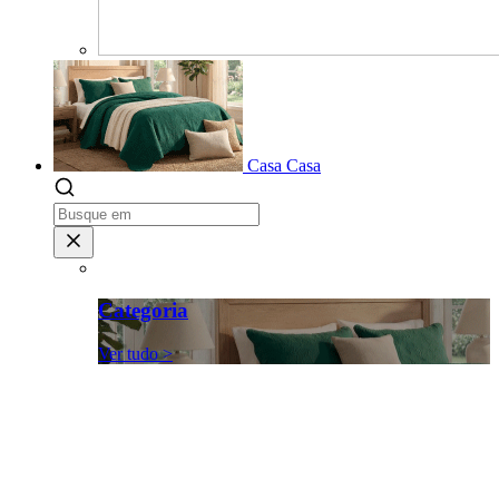
Casa
Casa
Categoria
Ver tudo >