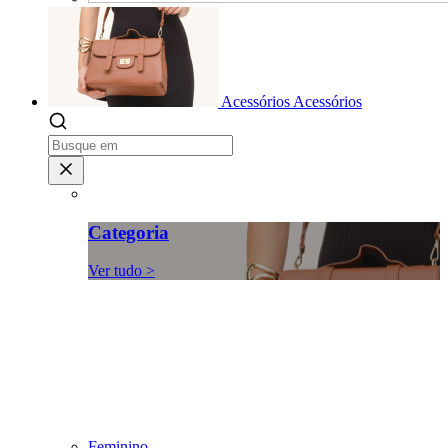
Acessórios
Acessórios
Categoria
Ver tudo >
Feminino