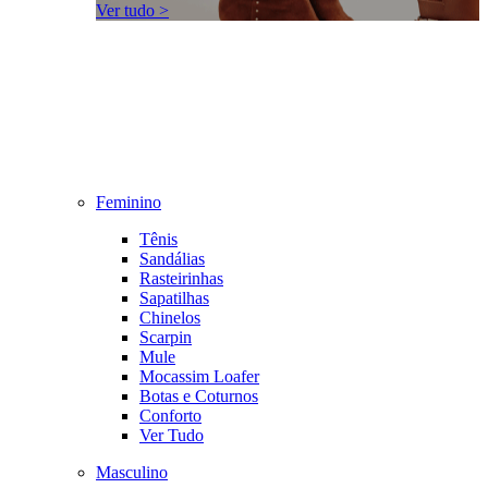
Ver tudo >
Feminino
Tênis
Sandálias
Rasteirinhas
Sapatilhas
Chinelos
Scarpin
Mule
Mocassim Loafer
Botas e Coturnos
Conforto
Ver Tudo
Masculino