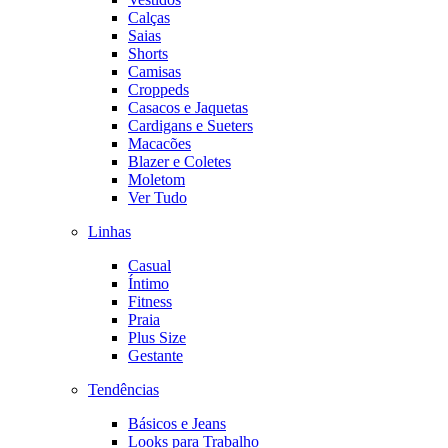
Calças
Saias
Shorts
Camisas
Croppeds
Casacos e Jaquetas
Cardigans e Sueters
Macacões
Blazer e Coletes
Moletom
Ver Tudo
Linhas
Casual
Íntimo
Fitness
Praia
Plus Size
Gestante
Tendências
Básicos e Jeans
Looks para Trabalho