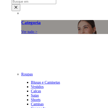
Categoria
Ver tudo >
Roupas
Blusas e Camisetas
Vestidos
Calças
Saias
Shorts
Camisas