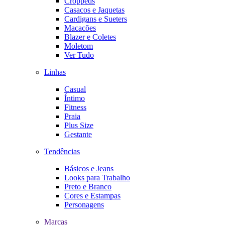
Croppeds
Casacos e Jaquetas
Cardigans e Sueters
Macacões
Blazer e Coletes
Moletom
Ver Tudo
Linhas
Casual
Íntimo
Fitness
Praia
Plus Size
Gestante
Tendências
Básicos e Jeans
Looks para Trabalho
Preto e Branco
Cores e Estampas
Personagens
Marcas