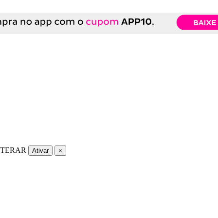
LTERAR
Ativar
×