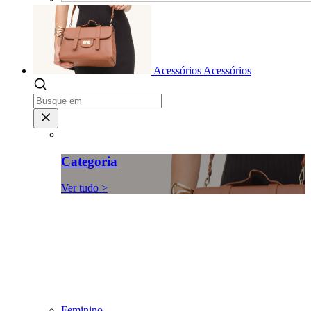
Acessórios
Acessórios
Categoria
Ver tudo >
Feminino