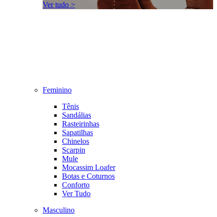
Ver tudo >
Feminino
Tênis
Sandálias
Rasteirinhas
Sapatilhas
Chinelos
Scarpin
Mule
Mocassim Loafer
Botas e Coturnos
Conforto
Ver Tudo
Masculino