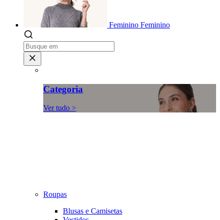
Feminino
Feminino
Categoria
Ver tudo >
Roupas
Blusas e Camisetas
Vestidos