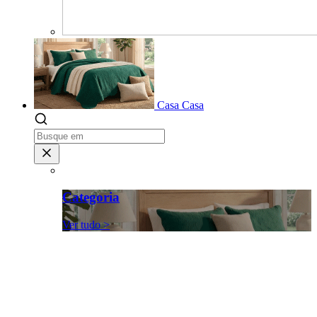
Casa
Casa
Categoria
Ver tudo >