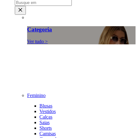
Categoria
Ver tudo >
Feminino
Blusas
Vestidos
Calças
Saias
Shorts
Camisas