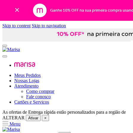
Ganhe 10% OFF na sua primeira compra usan
Skip to content
Skip to navigation
Meus Pedidos
Nossas Lojas
Atendimento
Como comprar
Fale conosco
Cartões e Serviços
As ofertas de
Entrega rápida
estão personalizados para a região de
ALTERAR
Ativar
×
Menu