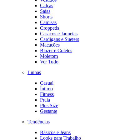
Calças
Saias
Shorts
Camisas
Croppeds
Casacos e Jaquetas
Cardigans e Sueters
Macacões
Blazer e Coletes
Moletom
Ver Tudo
Linhas
Casual
Íntimo
Fitness
Praia
Plus Size
Gestante
Tendências
Básicos e Jeans
Looks para Trabalho