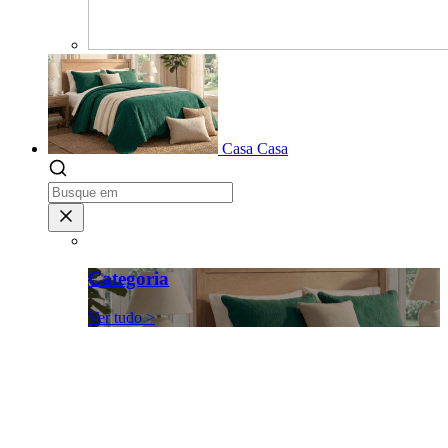
Casa
Casa
Categoria
Ver tudo >