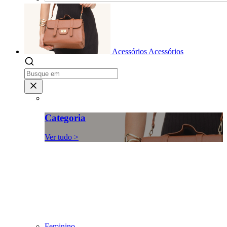
Acessórios
Acessórios
Categoria
Ver tudo >
Feminino