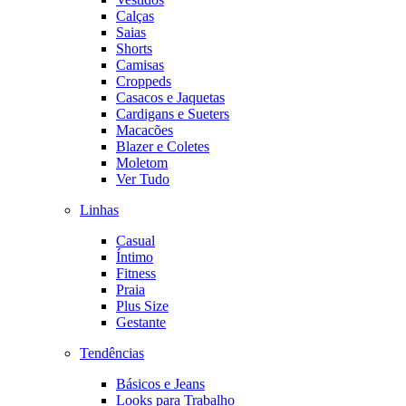
Calças
Saias
Shorts
Camisas
Croppeds
Casacos e Jaquetas
Cardigans e Sueters
Macacões
Blazer e Coletes
Moletom
Ver Tudo
Linhas
Casual
Íntimo
Fitness
Praia
Plus Size
Gestante
Tendências
Básicos e Jeans
Looks para Trabalho