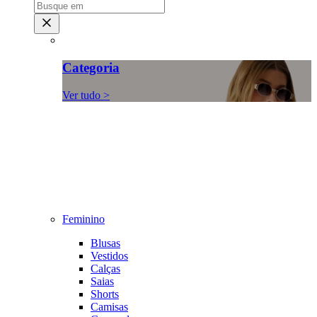
Categoria
Ver tudo >
Feminino
Blusas
Vestidos
Calças
Saias
Shorts
Camisas