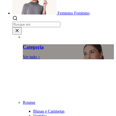
Feminino
Feminino
Categoria
Ver tudo >
Roupas
Blusas e Camisetas
Vestidos