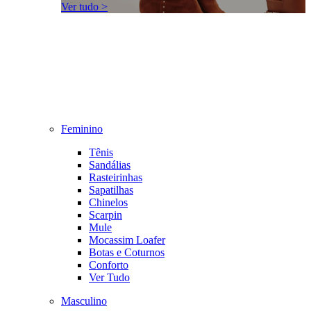
Ver tudo >
Feminino
Tênis
Sandálias
Rasteirinhas
Sapatilhas
Chinelos
Scarpin
Mule
Mocassim Loafer
Botas e Coturnos
Conforto
Ver Tudo
Masculino