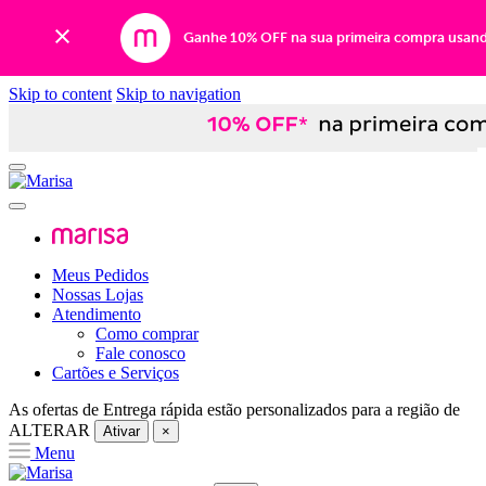
Ganhe 10% OFF na sua primeira compra usan
Skip to content
Skip to navigation
Meus Pedidos
Nossas Lojas
Atendimento
Como comprar
Fale conosco
Cartões e Serviços
As ofertas de
Entrega rápida
estão personalizados para a região de
ALTERAR
Ativar
×
Menu