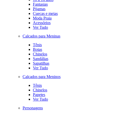
Fantasias
Pijamas
Cuecas e meias
Moda Praia
Acessórios
Ver Tudo
Calçados para Meninas
Tênis
Botas
Chinelos
Sandálias
Sapatilhas
Ver Tudo
Calçados para Meninos
Tênis
Chinelos
Papetes
Ver Tudo
Personagens