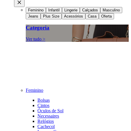
Feminino
Infantil
Lingerie
Calçados
Masculino
Jeans
Plus Size
Acessórios
Casa
Oferta
Categoria
Ver tudo >
Feminino
Bolsas
Cintos
Óculos de Sol
Necessaires
Relógios
Cachecol