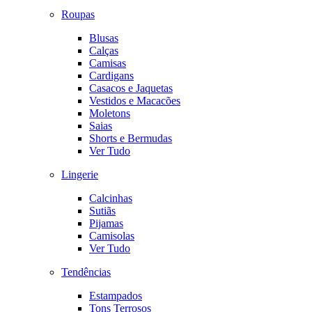
Roupas
Blusas
Calças
Camisas
Cardigans
Casacos e Jaquetas
Vestidos e Macacões
Moletons
Saias
Shorts e Bermudas
Ver Tudo
Lingerie
Calcinhas
Sutiãs
Pijamas
Camisolas
Ver Tudo
Tendências
Estampados
Tons Terrosos