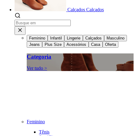
Calçados
Calçados
Feminino
Infantil
Lingerie
Calçados
Masculino
Jeans
Plus Size
Acessórios
Casa
Oferta
Categoria
Ver tudo >
Feminino
Tênis