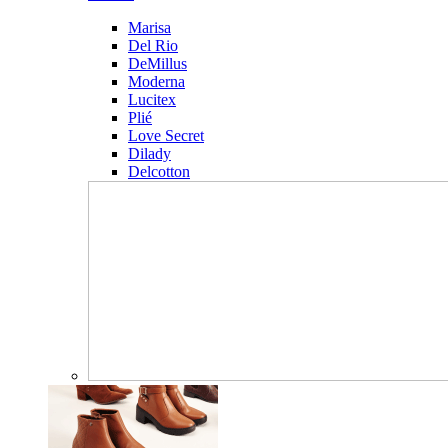
Marisa
Del Rio
DeMillus
Moderna
Lucitex
Plié
Love Secret
Dilady
Delcotton