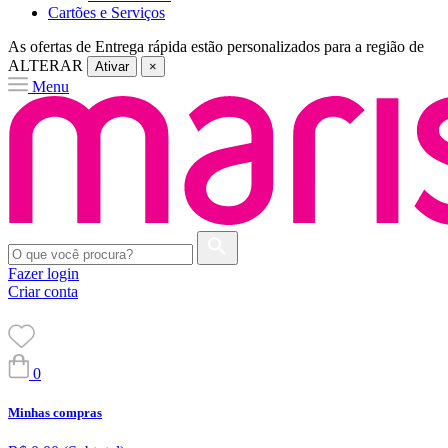
Cartões e Serviços
As ofertas de
Entrega rápida
estão personalizados para a região de
ALTERAR
Ativar
×
Menu
Fazer login
Criar conta
0
Minhas compras