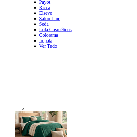
Payot
Ricca
Elseve
Salon Line
Seda
Lola Cosméticos
Colorama
Impala
Ver Tudo