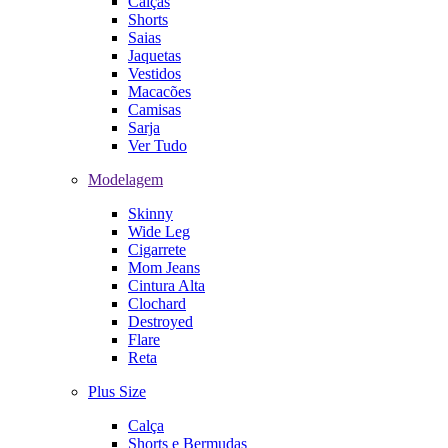
Calças
Shorts
Saias
Jaquetas
Vestidos
Macacões
Camisas
Sarja
Ver Tudo
Modelagem
Skinny
Wide Leg
Cigarrete
Mom Jeans
Cintura Alta
Clochard
Destroyed
Flare
Reta
Plus Size
Calça
Shorts e Bermudas