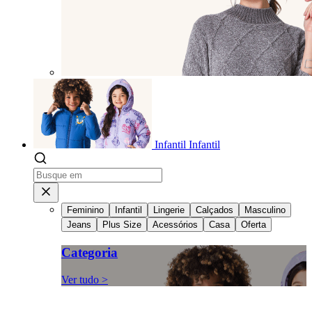
Infantil
Infantil
Feminino
Infantil
Lingerie
Calçados
Masculino
Jeans
Plus Size
Acessórios
Casa
Oferta
Categoria
Ver tudo >