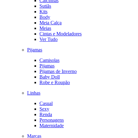
Calcinhas
Sutiãs
Kits
Body
Meia Calça
Meias
Cintas e Modeladores
Ver Tudo
Pijamas
Camisolas
Pijamas
Pijamas de Inverno
Baby Doll
Robe e Roupão
Linhas
Casual
Sexy
Renda
Personagens
Maternidade
Marcas