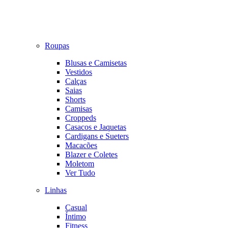
Roupas
Blusas e Camisetas
Vestidos
Calças
Saias
Shorts
Camisas
Croppeds
Casacos e Jaquetas
Cardigans e Sueters
Macacões
Blazer e Coletes
Moletom
Ver Tudo
Linhas
Casual
Íntimo
Fitness