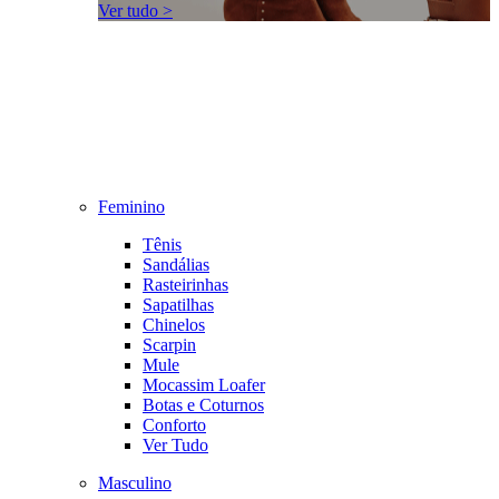
Ver tudo >
Feminino
Tênis
Sandálias
Rasteirinhas
Sapatilhas
Chinelos
Scarpin
Mule
Mocassim Loafer
Botas e Coturnos
Conforto
Ver Tudo
Masculino