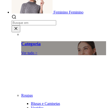
Feminino
Feminino
Categoria
Ver tudo >
Roupas
Blusas e Camisetas
Vestidos