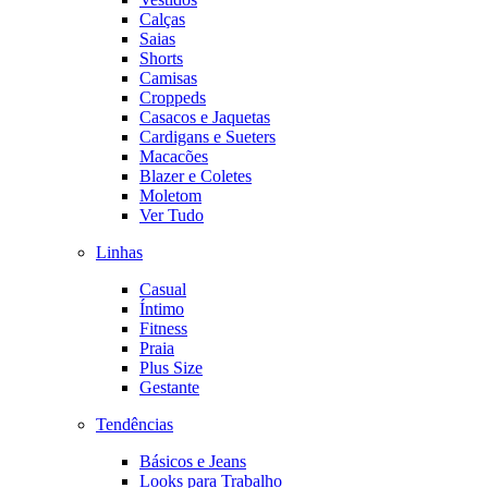
Calças
Saias
Shorts
Camisas
Croppeds
Casacos e Jaquetas
Cardigans e Sueters
Macacões
Blazer e Coletes
Moletom
Ver Tudo
Linhas
Casual
Íntimo
Fitness
Praia
Plus Size
Gestante
Tendências
Básicos e Jeans
Looks para Trabalho