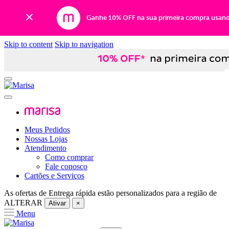
Ganhe 10% OFF na sua primeira compra usan
Skip to content
Skip to navigation
Meus Pedidos
Nossas Lojas
Atendimento
Como comprar
Fale conosco
Cartões e Serviços
As ofertas de
Entrega rápida
estão personalizados para a região de
ALTERAR
Ativar
×
Menu