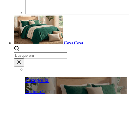
Casa
Casa
Categoria
Ver tudo >