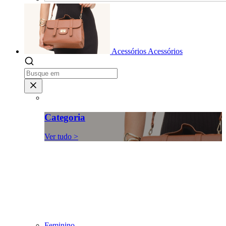
Acessórios
Acessórios
Categoria
Ver tudo >
Feminino