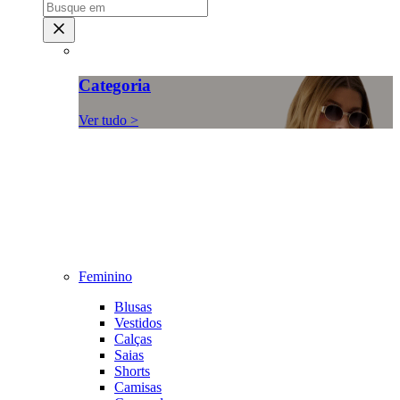
Categoria
Ver tudo >
Feminino
Blusas
Vestidos
Calças
Saias
Shorts
Camisas