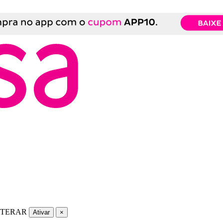
LTERAR
Ativar
×