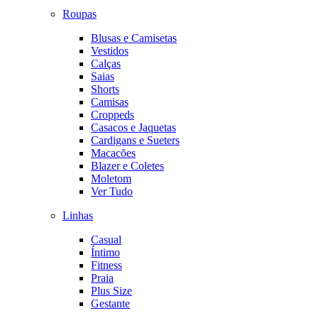
Roupas
Blusas e Camisetas
Vestidos
Calças
Saias
Shorts
Camisas
Croppeds
Casacos e Jaquetas
Cardigans e Sueters
Macacões
Blazer e Coletes
Moletom
Ver Tudo
Linhas
Casual
Íntimo
Fitness
Praia
Plus Size
Gestante