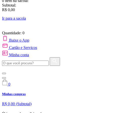
0 item
na sacola:
Subtotal:
R$ 0,00
Ir para a sacola
Quantidade: 0
Baixe o App
Cartão e Serviços
Minha conta
0
Minhas compras
R$ 0,00
(Subtotal)