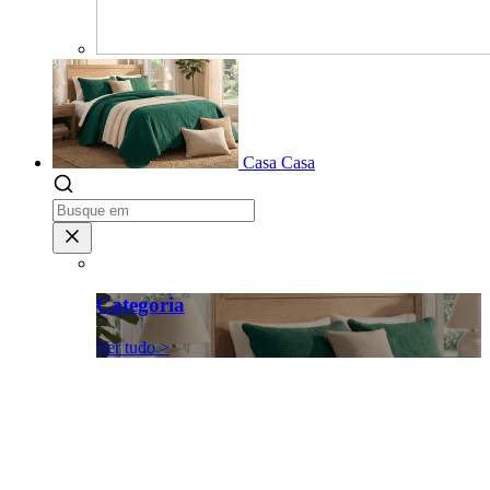
Casa
Casa
Categoria
Ver tudo >