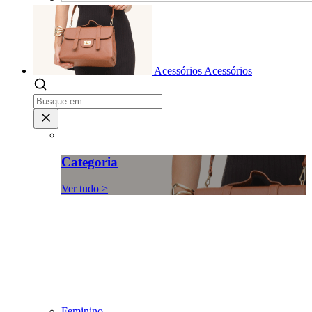
Acessórios
Acessórios
Categoria
Ver tudo >
Feminino