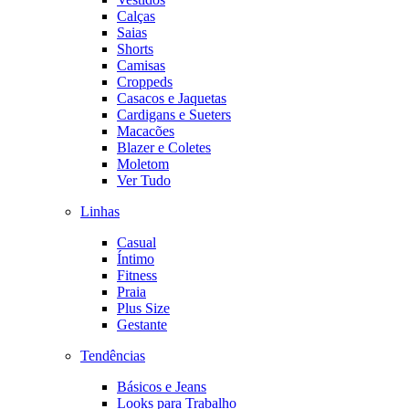
Calças
Saias
Shorts
Camisas
Croppeds
Casacos e Jaquetas
Cardigans e Sueters
Macacões
Blazer e Coletes
Moletom
Ver Tudo
Linhas
Casual
Íntimo
Fitness
Praia
Plus Size
Gestante
Tendências
Básicos e Jeans
Looks para Trabalho