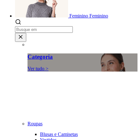
Feminino
Feminino
Categoria
Ver tudo >
Roupas
Blusas e Camisetas
Vestidos