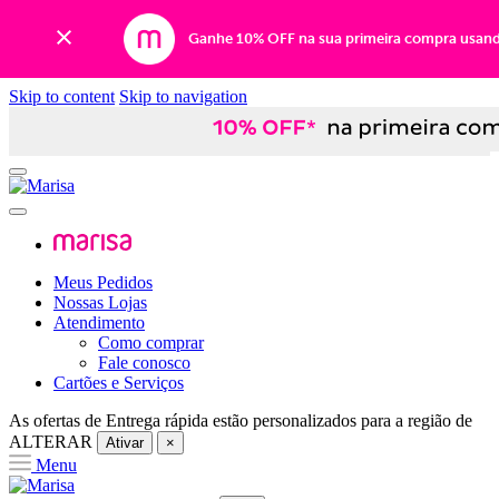
Ganhe 10% OFF na sua primeira compra usan
Skip to content
Skip to navigation
Meus Pedidos
Nossas Lojas
Atendimento
Como comprar
Fale conosco
Cartões e Serviços
As ofertas de
Entrega rápida
estão personalizados para a região de
ALTERAR
Ativar
×
Menu