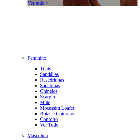
Ver tudo >
Feminino
Tênis
Sandálias
Rasteirinhas
Sapatilhas
Chinelos
Scarpin
Mule
Mocassim Loafer
Botas e Coturnos
Conforto
Ver Tudo
Masculino