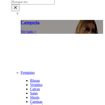
Categoria
Ver tudo >
Feminino
Blusas
Vestidos
Calças
Saias
Shorts
Camisas