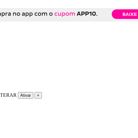
LTERAR
Ativar
×