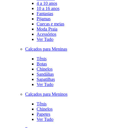
4 a 10 anos
10 a 16 anos
Fantasias
Pijamas
Cuecas e meias
Moda Praia
Acessórios
Ver Tudo
Calçados para Meninas
Tênis
Botas
Chinelos
Sandálias
Sapatilhas
Ver Tudo
Calçados para Meninos
Tênis
Chinelos
Papetes
Ver Tudo