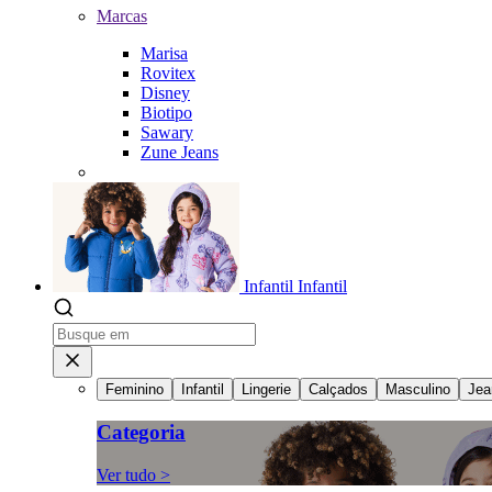
Marcas
Marisa
Rovitex
Disney
Biotipo
Sawary
Zune Jeans
Infantil
Infantil
Feminino
Infantil
Lingerie
Calçados
Masculino
Jea
Categoria
Ver tudo >