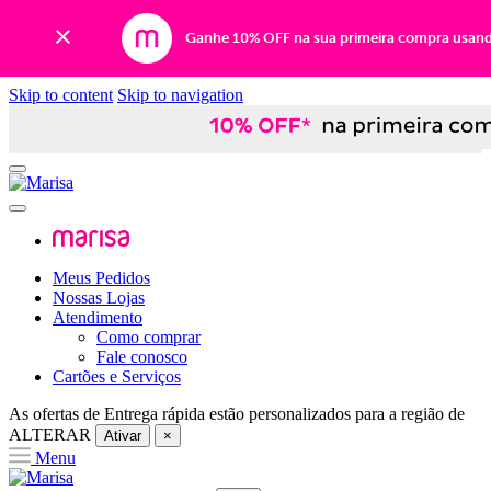
Ganhe 10% OFF na sua primeira compra usan
Skip to content
Skip to navigation
Meus Pedidos
Nossas Lojas
Atendimento
Como comprar
Fale conosco
Cartões e Serviços
As ofertas de
Entrega rápida
estão personalizados para a região de
ALTERAR
Ativar
×
Menu