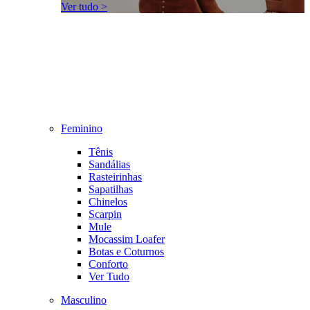
Ver tudo >
Feminino
Tênis
Sandálias
Rasteirinhas
Sapatilhas
Chinelos
Scarpin
Mule
Mocassim Loafer
Botas e Coturnos
Conforto
Ver Tudo
Masculino