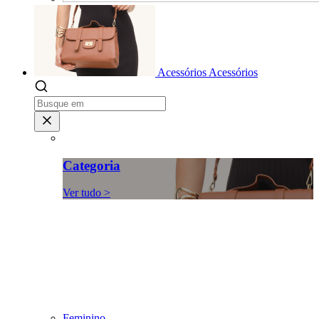
Acessórios
Acessórios
Categoria
Ver tudo >
Feminino