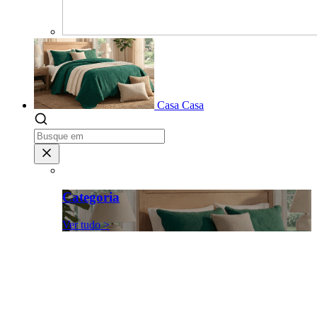
Casa
Casa
Categoria
Ver tudo >