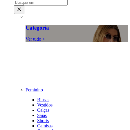
Categoria
Ver tudo >
Feminino
Blusas
Vestidos
Calças
Saias
Shorts
Camisas