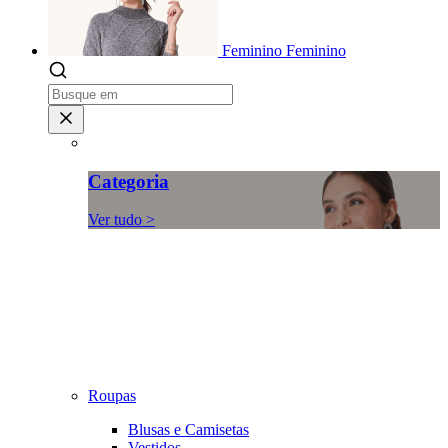
Feminino
Feminino
Categoria
Ver tudo >
Roupas
Blusas e Camisetas
Vestidos