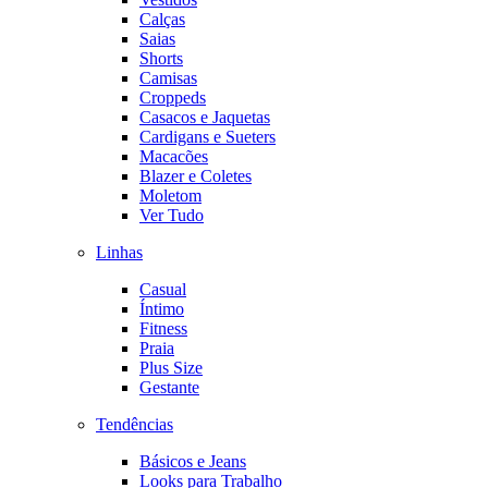
Calças
Saias
Shorts
Camisas
Croppeds
Casacos e Jaquetas
Cardigans e Sueters
Macacões
Blazer e Coletes
Moletom
Ver Tudo
Linhas
Casual
Íntimo
Fitness
Praia
Plus Size
Gestante
Tendências
Básicos e Jeans
Looks para Trabalho