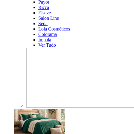
Payot
Ricca
Elseve
Salon Line
Seda
Lola Cosméticos
Colorama
Impala
Ver Tudo