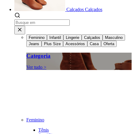
Calçados
Calçados
Feminino
Infantil
Lingerie
Calçados
Masculino
Jeans
Plus Size
Acessórios
Casa
Oferta
Categoria
Ver tudo >
Feminino
Tênis