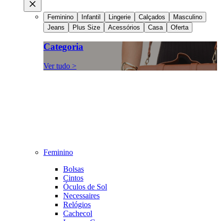
Feminino
Infantil
Lingerie
Calçados
Masculino
Jeans
Plus Size
Acessórios
Casa
Oferta
Categoria
Ver tudo >
Feminino
Bolsas
Cintos
Óculos de Sol
Necessaires
Relógios
Cachecol