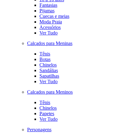
Fantasias
Pijamas
Cuecas e meias
Moda Praia
Acessórios
Ver Tudo
Calçados para Meninas
Tênis
Botas
Chinelos
Sandálias
Sapatilhas
Ver Tudo
Calçados para Meninos
Tênis
Chinelos
Papetes
Ver Tudo
Personagens