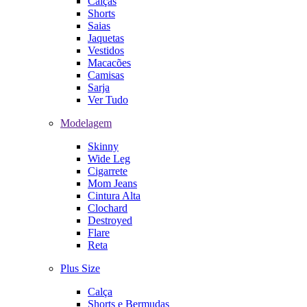
Calças
Shorts
Saias
Jaquetas
Vestidos
Macacões
Camisas
Sarja
Ver Tudo
Modelagem
Skinny
Wide Leg
Cigarrete
Mom Jeans
Cintura Alta
Clochard
Destroyed
Flare
Reta
Plus Size
Calça
Shorts e Bermudas