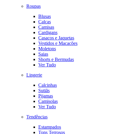
Roupas
Blusas
Calças
Camisas
Cardigans
Casacos e Jaquetas
Vestidos e Macacões
Moletons
Saias
Shorts e Bermudas
Ver Tudo
Lingerie
Calcinhas
Sutiãs
Pijamas
Camisolas
Ver Tudo
Tendências
Estampados
Tons Terrosos