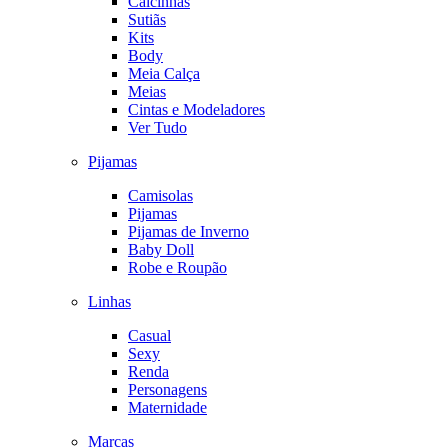
Calcinhas
Sutiãs
Kits
Body
Meia Calça
Meias
Cintas e Modeladores
Ver Tudo
Pijamas
Camisolas
Pijamas
Pijamas de Inverno
Baby Doll
Robe e Roupão
Linhas
Casual
Sexy
Renda
Personagens
Maternidade
Marcas