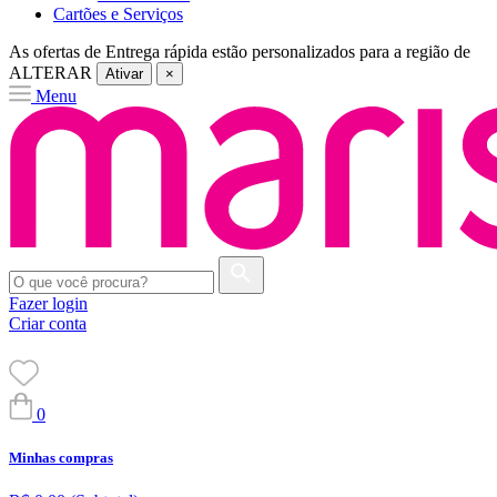
Cartões e Serviços
As ofertas de
Entrega rápida
estão personalizados para a região de
ALTERAR
Ativar
×
Menu
Fazer login
Criar conta
0
Minhas compras