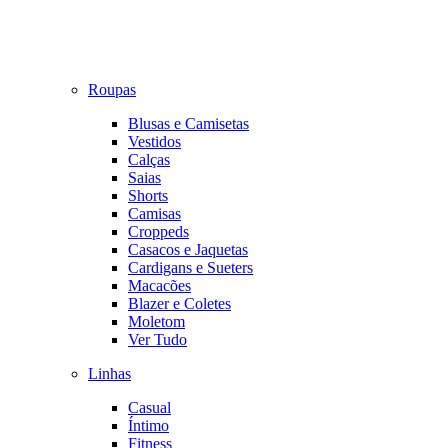
Roupas
Blusas e Camisetas
Vestidos
Calças
Saias
Shorts
Camisas
Croppeds
Casacos e Jaquetas
Cardigans e Sueters
Macacões
Blazer e Coletes
Moletom
Ver Tudo
Linhas
Casual
Íntimo
Fitness