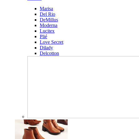
Marisa
Del Rio
DeMillus
Moderna
Lucitex
Plié
Love Secret
Dilady
Delcotton