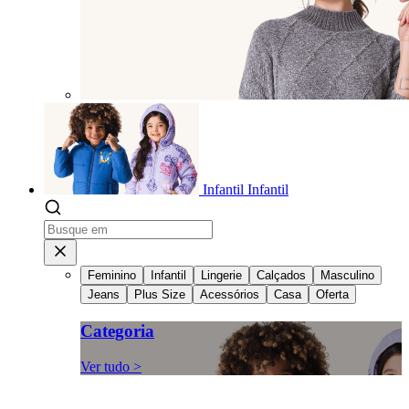
Infantil
Infantil
Feminino
Infantil
Lingerie
Calçados
Masculino
Jeans
Plus Size
Acessórios
Casa
Oferta
Categoria
Ver tudo >