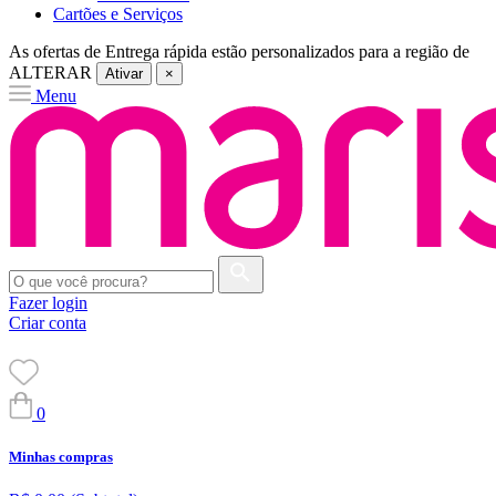
Cartões e Serviços
As ofertas de
Entrega rápida
estão personalizados para a região de
ALTERAR
Ativar
×
Menu
Fazer login
Criar conta
0
Minhas compras