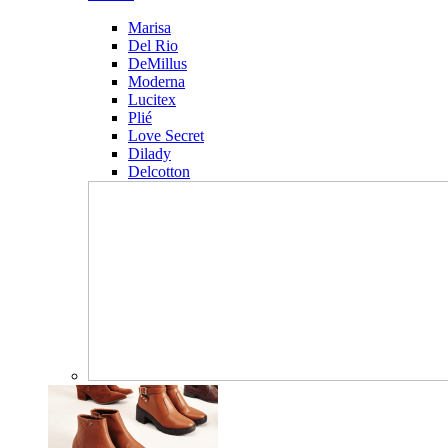
Marisa
Del Rio
DeMillus
Moderna
Lucitex
Plié
Love Secret
Dilady
Delcotton