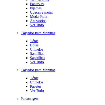
Fantasias
Pijamas
Cuecas e meias
Moda Praia
Acessórios
Ver Tudo
Calçados para Meninas
Tênis
Botas
Chinelos
Sandálias
Sapatilhas
Ver Tudo
Calçados para Meninos
Tênis
Chinelos
Papetes
Ver Tudo
Personagens