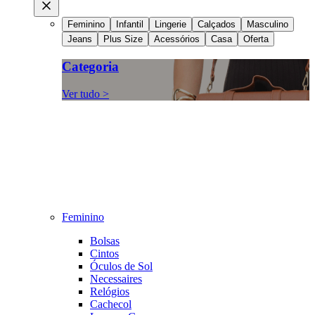
Feminino
Infantil
Lingerie
Calçados
Masculino
Jeans
Plus Size
Acessórios
Casa
Oferta
Categoria
Ver tudo >
Feminino
Bolsas
Cintos
Óculos de Sol
Necessaires
Relógios
Cachecol