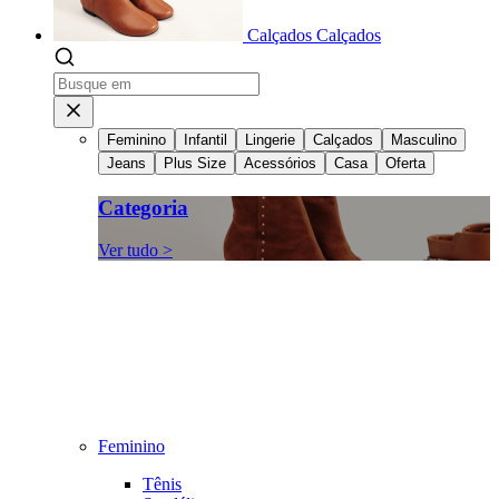
Calçados
Calçados
Feminino
Infantil
Lingerie
Calçados
Masculino
Jeans
Plus Size
Acessórios
Casa
Oferta
Categoria
Ver tudo >
Feminino
Tênis