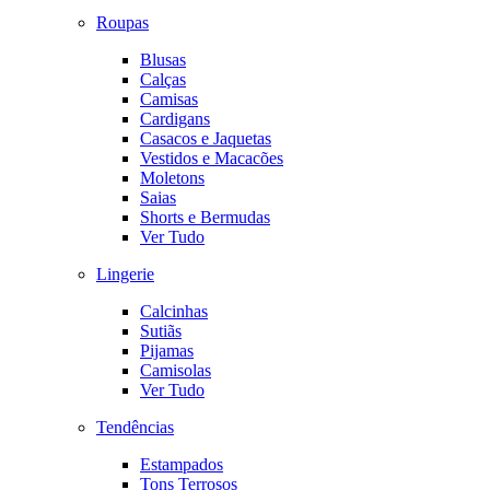
Roupas
Blusas
Calças
Camisas
Cardigans
Casacos e Jaquetas
Vestidos e Macacões
Moletons
Saias
Shorts e Bermudas
Ver Tudo
Lingerie
Calcinhas
Sutiãs
Pijamas
Camisolas
Ver Tudo
Tendências
Estampados
Tons Terrosos