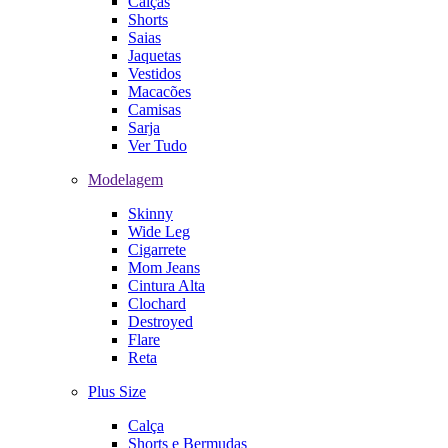
Calças
Shorts
Saias
Jaquetas
Vestidos
Macacões
Camisas
Sarja
Ver Tudo
Modelagem
Skinny
Wide Leg
Cigarrete
Mom Jeans
Cintura Alta
Clochard
Destroyed
Flare
Reta
Plus Size
Calça
Shorts e Bermudas