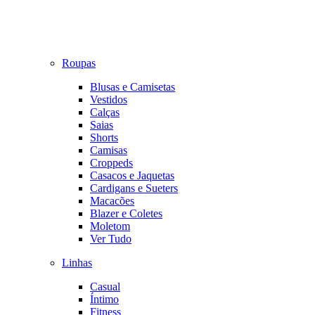
Roupas
Blusas e Camisetas
Vestidos
Calças
Saias
Shorts
Camisas
Croppeds
Casacos e Jaquetas
Cardigans e Sueters
Macacões
Blazer e Coletes
Moletom
Ver Tudo
Linhas
Casual
Íntimo
Fitness