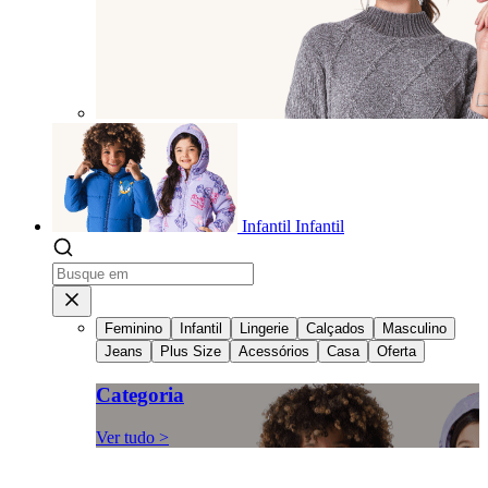
Infantil
Infantil
Feminino
Infantil
Lingerie
Calçados
Masculino
Jeans
Plus Size
Acessórios
Casa
Oferta
Categoria
Ver tudo >