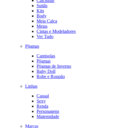
Calcinhas
Sutiãs
Kits
Body
Meia Calça
Meias
Cintas e Modeladores
Ver Tudo
Pijamas
Camisolas
Pijamas
Pijamas de Inverno
Baby Doll
Robe e Roupão
Linhas
Casual
Sexy
Renda
Personagens
Maternidade
Marcas