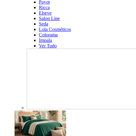
Payot
Ricca
Elseve
Salon Line
Seda
Lola Cosméticos
Colorama
Impala
Ver Tudo