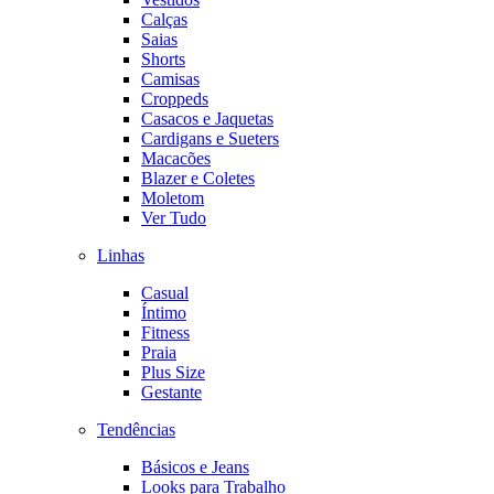
Calças
Saias
Shorts
Camisas
Croppeds
Casacos e Jaquetas
Cardigans e Sueters
Macacões
Blazer e Coletes
Moletom
Ver Tudo
Linhas
Casual
Íntimo
Fitness
Praia
Plus Size
Gestante
Tendências
Básicos e Jeans
Looks para Trabalho