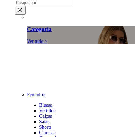
Categoria
Ver tudo >
Feminino
Blusas
Vestidos
Calças
Saias
Shorts
Camisas