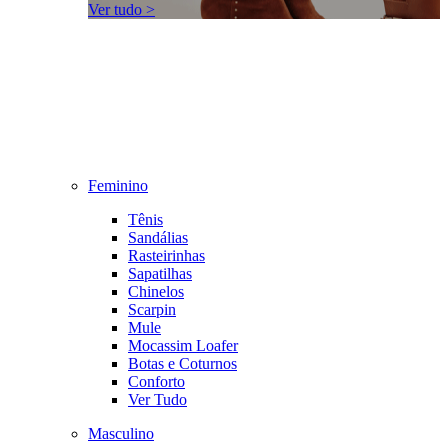
Ver tudo >
Feminino
Tênis
Sandálias
Rasteirinhas
Sapatilhas
Chinelos
Scarpin
Mule
Mocassim Loafer
Botas e Coturnos
Conforto
Ver Tudo
Masculino