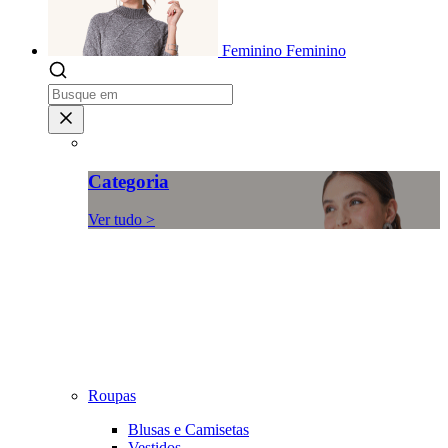
Feminino
Feminino
Categoria
Ver tudo >
Roupas
Blusas e Camisetas
Vestidos