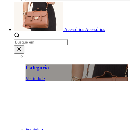
Acessórios
Acessórios
Categoria
Ver tudo >
Feminino