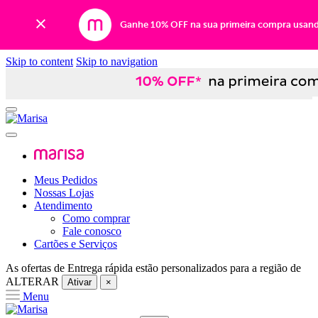
Ganhe 10% OFF na sua primeira compra usan
Skip to content
Skip to navigation
Meus Pedidos
Nossas Lojas
Atendimento
Como comprar
Fale conosco
Cartões e Serviços
As ofertas de
Entrega rápida
estão personalizados para a região de
ALTERAR
Ativar
×
Menu