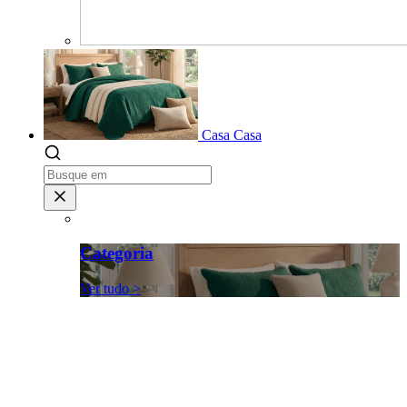
Casa
Casa
Categoria
Ver tudo >